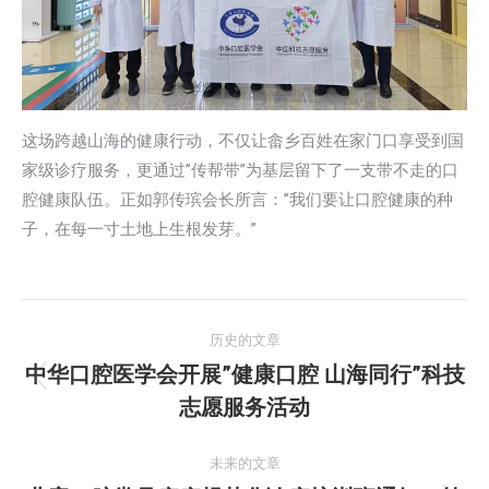
这场跨越山海的健康行动，不仅让畲乡百姓在家门口享受到国
家级诊疗服务，更通过”传帮带”为基层留下了一支带不走的口
腔健康队伍。正如郭传瑸会长所言：”我们要让口腔健康的种
子，在每一寸土地上生根发芽。”
文
历史的文章
章
中华口腔医学会开展”健康口腔 山海同行”科技
历
志愿服务活动
导
史
的
航
未来的文章
文