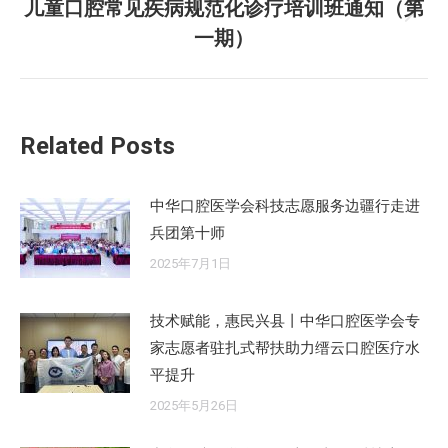
儿童口腔常见疾病规范化诊疗培训班通知（第
章：
未
一期）
来
的
文
章：
Related Posts
中华口腔医学会科技志愿服务边疆行走进
兵团第十师
2025年7月1日
技术赋能，惠民兴县丨中华口腔医学会专
家志愿者驻扎式帮扶助力缙云口腔医疗水
平提升
2025年5月26日