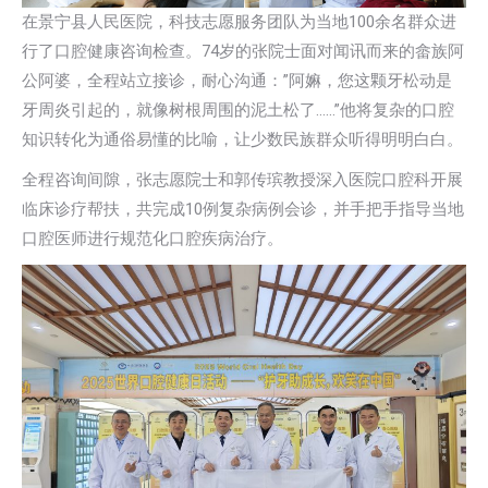
在景宁县人民医院，科技志愿服务团队为当地100余名群众进
行了口腔健康咨询检查。74岁的张院士面对闻讯而来的畲族阿
公阿婆，全程站立接诊，耐心沟通：”阿嫲，您这颗牙松动是
牙周炎引起的，就像树根周围的泥土松了……”他将复杂的口腔
知识转化为通俗易懂的比喻，让少数民族群众听得明明白白。
全程咨询间隙，张志愿院士和郭传瑸教授深入医院口腔科开展
临床诊疗帮扶，共完成10例复杂病例会诊，并手把手指导当地
口腔医师进行规范化口腔疾病治疗。