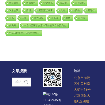
学会领导
通知公告
业界资讯
培训班
科普园地
学术会议
周报
新型冠状病毒
党建
专委会
西部行
会员
年会
北大口腔
会员日
科协
科技奖
傅民魁
中华口腔医学会牙体牙髓病学专业委员会
中华口腔医学会口腔护理分会
文章搜索
地址：
北京市海淀
Search:
区中关村南
大街甲18号
京ICP备
北京国际大
11042935号
厦C座四层