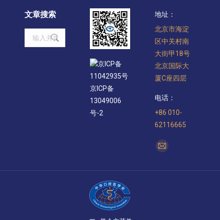
文章搜索
地址：
北京市海淀
Search:
区中关村南
大街甲18号
京ICP备
北京国际大
11042935号
厦C座四层
京ICP备
电话：
13049006
+86 010-
号-2
62116665
找到我们：
Mail
page
opens
in
new
window