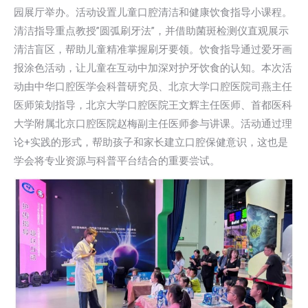
园展厅举办。活动设置儿童口腔清洁和健康饮食指导小课程。
清洁指导重点教授”圆弧刷牙法”，并借助菌斑检测仪直观展示
清洁盲区，帮助儿童精准掌握刷牙要领。饮食指导通过爱牙画
报涂色活动，让儿童在互动中加深对护牙饮食的认知。本次活
动由中华口腔医学会科普研究员、北京大学口腔医院司燕主任
医师策划指导，北京大学口腔医院王文辉主任医师、首都医科
大学附属北京口腔医院赵梅副主任医师参与讲课。活动通过理
论+实践的形式，帮助孩子和家长建立口腔保健意识，这也是
学会将专业资源与科普平台结合的重要尝试。