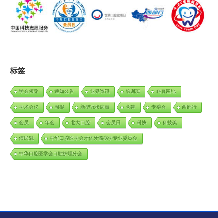
标签
学会领导
通知公告
业界资讯
培训班
科普园地
学术会议
周报
新型冠状病毒
党建
专委会
西部行
会员
年会
北大口腔
会员日
科协
科技奖
傅民魁
中华口腔医学会牙体牙髓病学专业委员会
中华口腔医学会口腔护理分会