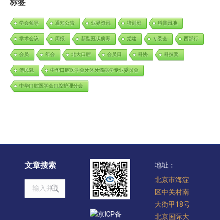
标签
学会领导
通知公告
业界资讯
培训班
科普园地
学术会议
周报
新型冠状病毒
党建
专委会
西部行
会员
年会
北大口腔
会员日
科协
科技奖
傅民魁
中华口腔医学会牙体牙髓病学专业委员会
中华口腔医学会口腔护理分会
文章搜索
地址：
北京市海淀
Search:
区中关村南
大街甲18号
京ICP备
北京国际大