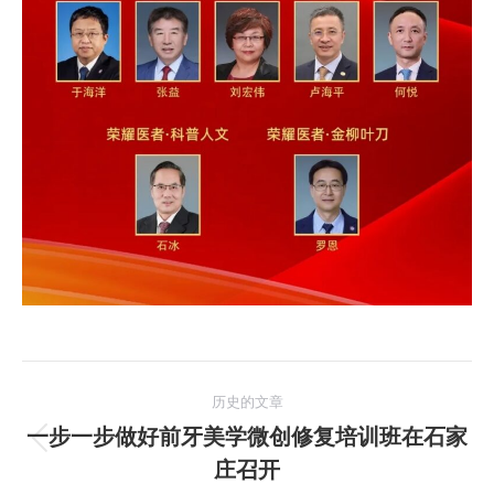
文
历史的文章
章
一步一步做好前牙美学微创修复培训班在石家
历
庄召开
导
史