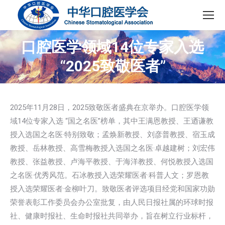
口腔医学领域14位专家入选
“2025致敬医者”
2025年11月28日，2025致敬医者盛典在京举办。口腔医学领
域14位专家入选 “国之名医”榜单，其中王满恩教授、王迺谦教
授入选国之名医·特别致敬；孟焕新教授、刘彦普教授、宿玉成
教授、岳林教授、高雪梅教授入选国之名医·卓越建树；刘宏伟
教授、张益教授、卢海平教授、于海洋教授、何悦教授入选国
之名医·优秀风范。石冰教授入选荣耀医者·科普人文；罗恩教
授入选荣耀医者·金柳叶刀。致敬医者评选项目经党和国家功勋
荣誉表彰工作委员会办公室批复，由人民日报社属的环球时报
社、健康时报社、生命时报社共同举办，旨在树立行业标杆，