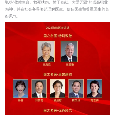
弘扬“敬佑生命、救死扶伤、甘于奉献、大爱无疆”的崇高职业
精神，并在社会各界唤起理解医生、信任医生和尊重医生的良
好风气。