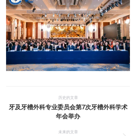
文
历史的文章
章
牙及牙槽外科专业委员会第7次牙槽外科学术
历
年会举办
导
史
的
航
未来的文章
文