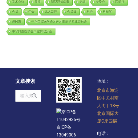
学术会议
周报
新型冠状病毒
党建
专委会
西部行
会员
年会
北大口腔
会员日
科协
科技奖
傅民魁
中华口腔医学会牙体牙髓病学专业委员会
中华口腔医学会口腔护理分会
文章搜索
地址：
北京市海淀
Search:
区中关村南
大街甲18号
京ICP备
北京国际大
11042935号
厦C座四层
京ICP备
电话：
13049006