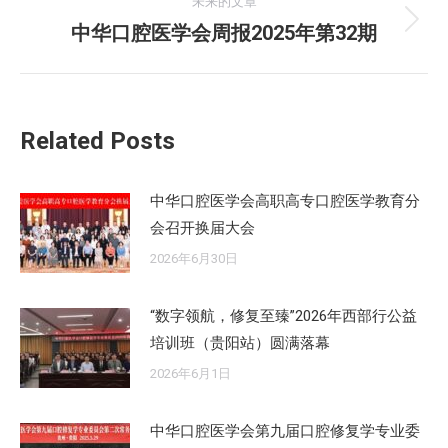
的
未来的文章
航
文
中华口腔医学会周报2025年第32期
未
章：
来
的
文
Related Posts
章：
中华口腔医学会高职高专口腔医学教育分
会召开换届大会
2026年6月30日
“数字领航，修复至臻”2026年西部行公益
培训班（贵阳站）圆满落幕
2026年6月1日
中华口腔医学会第九届口腔修复学专业委