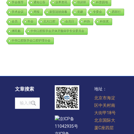
学会领导
通知公告
业界资讯
培训班
科普园地
学术会议
周报
新型冠状病毒
党建
专委会
西部行
会员
年会
北大口腔
会员日
科协
科技奖
傅民魁
中华口腔医学会牙体牙髓病学专业委员会
中华口腔医学会口腔护理分会
文章搜索
地址：
北京市海淀
Search:
区中关村南
大街甲18号
京ICP备
北京国际大
11042935号
厦C座四层
京ICP备