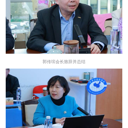
郭传瑸会长致辞并总结