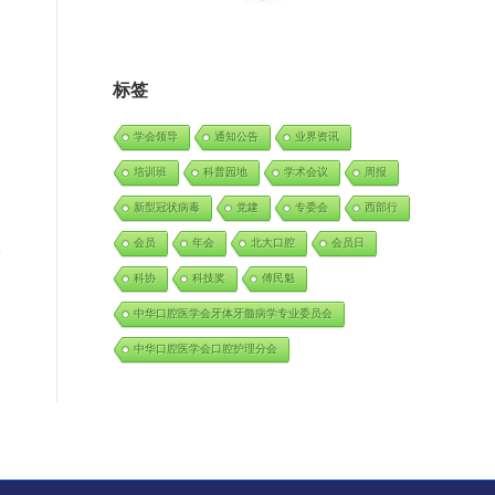
标签
日
学会领导
通知公告
业界资讯
培训班
科普园地
学术会议
周报
新型冠状病毒
党建
专委会
西部行
会员
年会
北大口腔
会员日
科协
科技奖
傅民魁
中华口腔医学会牙体牙髓病学专业委员会
中华口腔医学会口腔护理分会