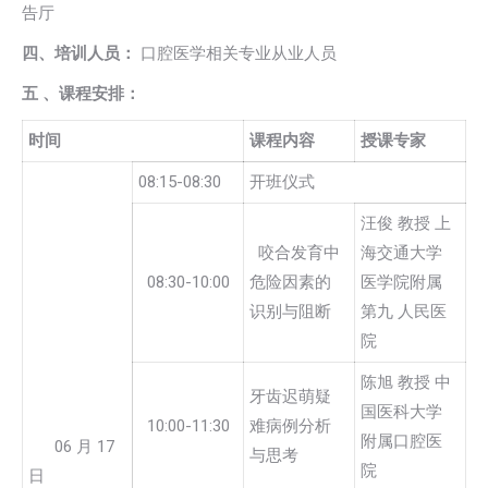
告厅
四、培训人员：
口腔医学相关专业从业人员
五
、课程安排：
时间
课程内容
授课专家
08:15-08:30
开班仪式
汪俊 教授 上
咬合发育中
海交通大学
08:30-10:00
危险因素的
医学院附属
识别与阻断
第九 人民医
院
陈旭 教授 中
牙齿迟萌疑
国医科大学
10:00-11:30
难病例分析
附属口腔医
06 月 17
与思考
院
日