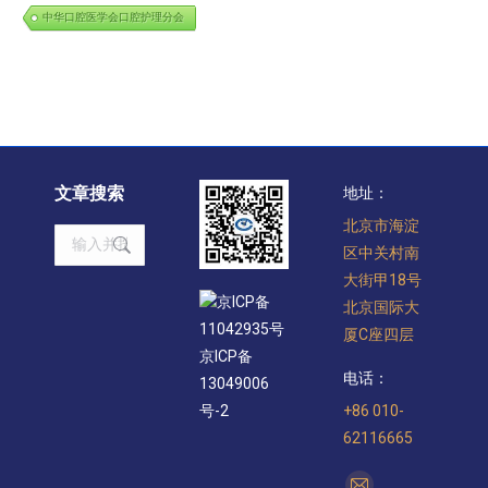
中华口腔医学会口腔护理分会
文章搜索
地址：
北京市海淀
Search:
区中关村南
大街甲18号
京ICP备
北京国际大
11042935号
厦C座四层
京ICP备
电话：
13049006
+86 010-
号-2
62116665
找到我们：