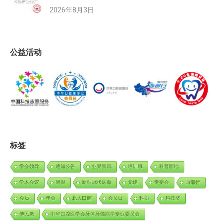
2026年8月3日
公益活动
标签
学会领导
通知公告
业界资讯
培训班
科普园地
学术会议
周报
新型冠状病毒
党建
专委会
西部行
会员
年会
北大口腔
会员日
科协
科技奖
傅民魁
中华口腔医学会牙体牙髓病学专业委员会