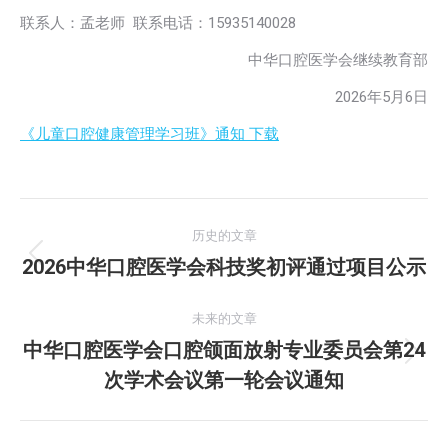
联系人：孟老师 联系电话：15935140028
中华口腔医学会继续教育部
2026年5月6日
《儿童口腔健康管理学习班》通知 下载
文
历史的文章
章
2026中华口腔医学会科技奖初评通过项目公示
历
史
导
的
未来的文章
航
文
中华口腔医学会口腔颌面放射专业委员会第24
未
章：
次学术会议第一轮会议通知
来
的
文