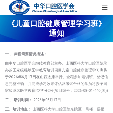
《儿童口腔健康管理学习班》
通知
一
、课程简要情况描述：
由中华口腔医学会继续教育部主办、山西医科大学口腔医院承
办的国家级继续医学教育培训项目儿童口腔健康管理学习班将
于
2026年6月17日在山西太原
举行。全程参加培训班、登记信
息完整准确、并完成学习效果评估及考试合格的学员将授予国
家级继续医学教育I类学分2分(项目编号：2026-08-01-440(国))
二
、培训时间：
2026年06月17日
三、培训地点：
山西医科大学口腔医院东院区一号楼一层报