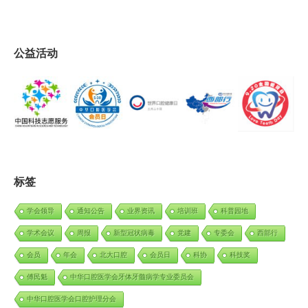
公益活动
标签
学会领导
通知公告
业界资讯
培训班
科普园地
学术会议
周报
新型冠状病毒
党建
专委会
西部行
会员
年会
北大口腔
会员日
科协
科技奖
傅民魁
中华口腔医学会牙体牙髓病学专业委员会
中华口腔医学会口腔护理分会