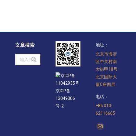
文章搜索
地址：
北京市海淀
Search:
区中关村南
大街甲18号
京ICP备
北京国际大
11042935号
厦C座四层
京ICP备
电话：
13049006
+86 010-
号-2
62116665
找到我们：
Mail