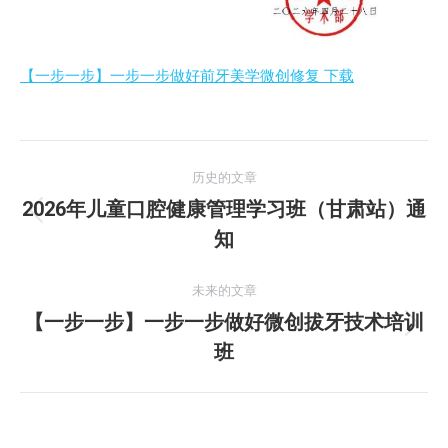
【一步一步】一步一步做好前牙美学微创修复 下载
文
历史的文章
章
2026年儿童口腔健康管理学习班（甘肃站）通
历
知
导
史
的
航
未来的文章
文
【一步一步】一步一步做好微创拔牙技术培训
章：
未
班
来
的
文
章：