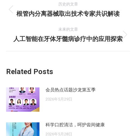
历史的文章
章
根管内分离器械取出技术专家共识解读
历
史
导
的
未来的文章
航
文
人工智能在牙体牙髓病诊疗中的应用探索
未
章：
来
的
文
Related Posts
章：
会员热点话题沙龙第五季
2026年5月29日
科学口腔清洁，呵护齿间健康
2026年5月28日