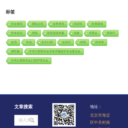
标签
学会领导
通知公告
业界资讯
培训班
科普园地
学术会议
周报
新型冠状病毒
党建
专委会
西部行
会员
年会
北大口腔
会员日
科协
科技奖
傅民魁
中华口腔医学会牙体牙髓病学专业委员会
中华口腔医学会口腔护理分会
文章搜索
地址：
北京市海淀
Search:
区中关村南