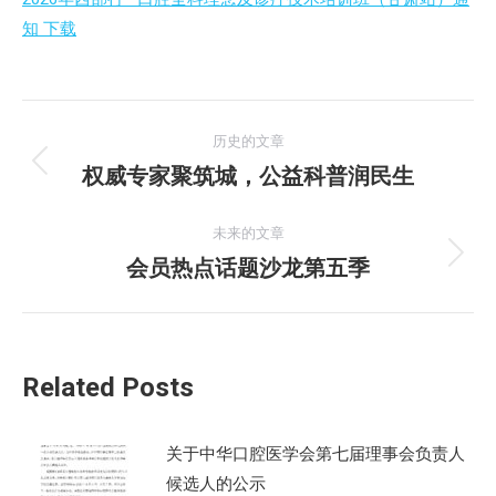
知 下载
文
历史的文章
章
权威专家聚筑城，公益科普润民生
历
史
导
的
未来的文章
航
文
会员热点话题沙龙第五季
未
章：
来
的
文
Related Posts
章：
关于中华口腔医学会第七届理事会负责人
候选人的公示