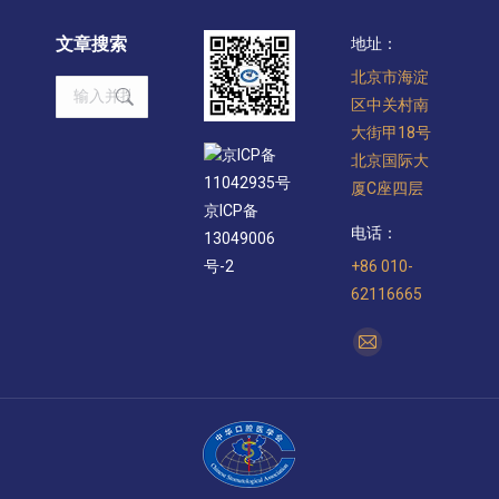
文章搜索
地址：
北京市海淀
Search:
区中关村南
大街甲18号
京ICP备
北京国际大
11042935号
厦C座四层
京ICP备
电话：
13049006
+86 010-
号-2
62116665
找到我们：
Mail
page
opens
in
new