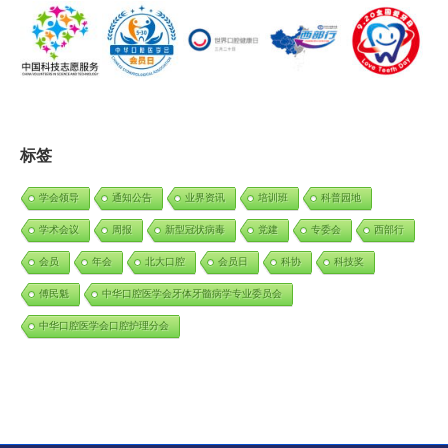
标签
学会领导
通知公告
业界资讯
培训班
科普园地
学术会议
周报
新型冠状病毒
党建
专委会
西部行
会员
年会
北大口腔
会员日
科协
科技奖
傅民魁
中华口腔医学会牙体牙髓病学专业委员会
中华口腔医学会口腔护理分会