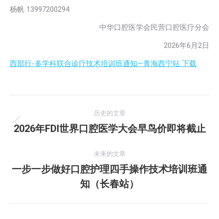
杨帆 13997200294
中华口腔医学会民营口腔医疗分会
2026年6月2日
西部行-多学科联合诊疗技术培训班通知—青海西宁站 下载
文
历史的文章
章
2026年FDI世界口腔医学大会早鸟价即将截止
历
史
导
的
未来的文章
航
文
一步一步做好口腔护理四手操作技术培训班通
未
章：
知（长春站）
来
的
文