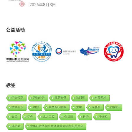
2026年8月3日
公益活动
标签
学会领导
通知公告
业界资讯
培训班
科普园地
学术会议
周报
新型冠状病毒
党建
专委会
西部行
会员
年会
北大口腔
会员日
科协
科技奖
傅民魁
中华口腔医学会牙体牙髓病学专业委员会