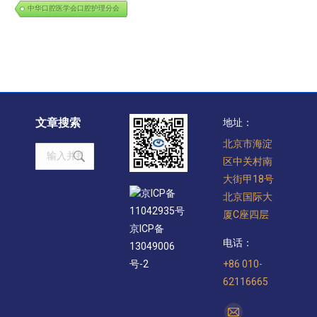
中华口腔医学会口腔护理分会
文章搜索
地址：
北京市海淀
Search:
区中关村南
大街甲18号
京ICP备
北京国际大
11042935号
厦C座四层
京ICP备
电话：
13049006
+86 010-
号-2
62116665
找到我们：