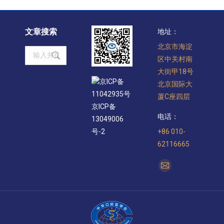
文章搜索
地址：
北京市海淀
Search:
区中关村南
大街甲18号
京ICP备
北京国际大
11042935号
厦C座四层
京ICP备
电话：
13049006
+86 010-
号-2
62116665
找到我们：
Mail
page
opens
in
new