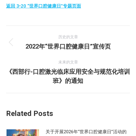
返回 3•20 “世界口腔健康日”专题页面
文
历史的文章
章
2022年“世界口腔健康日”宣传页
历
史
导
的
未来的文章
航
文
《西部行-口腔激光临床应用安全与规范化培训
未
章：
班》的通知
来
的
文
章：
Related Posts
关于开展2026年“世界口腔健康日”活动的