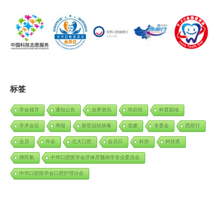
标签
学会领导
通知公告
业界资讯
培训班
科普园地
学术会议
周报
新型冠状病毒
党建
专委会
西部行
会员
年会
北大口腔
会员日
科协
科技奖
傅民魁
中华口腔医学会牙体牙髓病学专业委员会
中华口腔医学会口腔护理分会