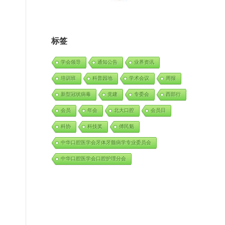
标签
学会领导
通知公告
业界资讯
培训班
科普园地
学术会议
周报
新型冠状病毒
党建
专委会
西部行
会员
年会
北大口腔
会员日
科协
科技奖
傅民魁
中华口腔医学会牙体牙髓病学专业委员会
中华口腔医学会口腔护理分会