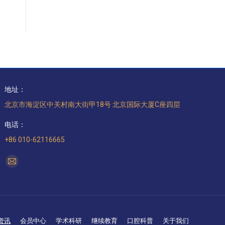
地址：
北京市海淀区中关村南大街甲18号 北京国际大厦C座四层
电话：
+86 010-62116665
找到我们：
Mail
page
opens
in
new
资讯
会员中心
学术科研
继续教育
口腔科普
关于我们