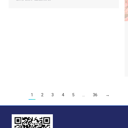
1
2
3
4
5
…
36
→