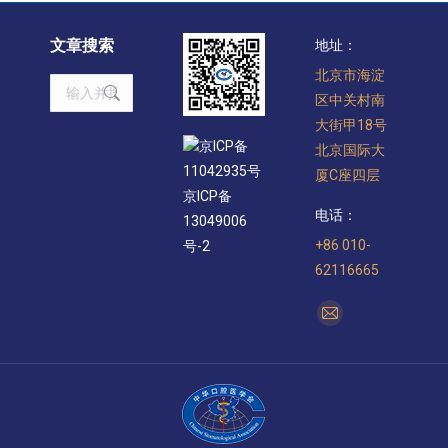
文章搜索
地址：
北京市海淀
Search:
区中关村南
大街甲18号
京ICP备
北京国际大
11042935号
厦C座四层
京ICP备
电话：
13049006
+86 010-
号-2
62116665
找到我们：
Mail
page
opens
in
new