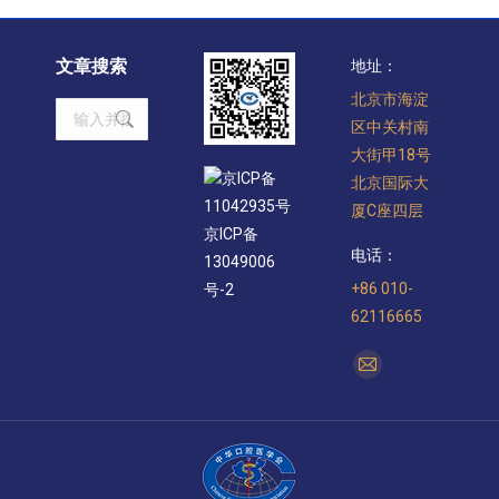
文章搜索
地址：
北京市海淀
Search:
区中关村南
大街甲18号
京ICP备
北京国际大
11042935号
厦C座四层
京ICP备
电话：
13049006
+86 010-
号-2
62116665
找到我们：
Mail
page
opens
in
new