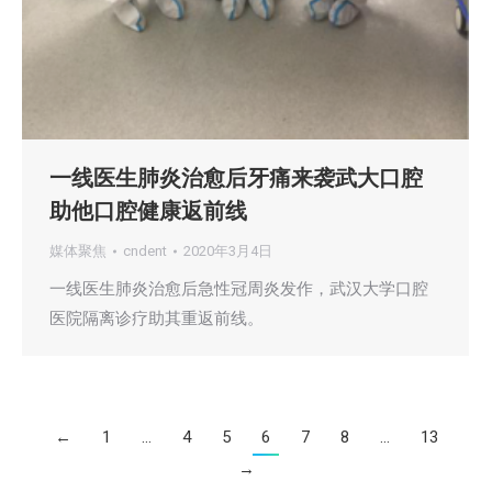
一线医生肺炎治愈后牙痛来袭武大口腔
助他口腔健康返前线
媒体聚焦
cndent
2020年3月4日
一线医生肺炎治愈后急性冠周炎发作，武汉大学口腔
医院隔离诊疗助其重返前线。
←
1
…
4
5
6
7
8
…
13
→