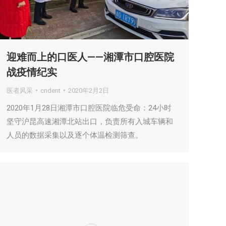
迎难而上的口医人——湘潭市口腔医院
战疫情纪实
医者风采
cndent
2020年2月2日
2020年1月28日湘潭市口腔医院临危受命：24小时
坚守沪昆高速湘潭北站出口，负责所有入城车辆和
人员的数据采集以及逐个体温检测筛查。