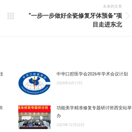
未来的文章
“一步一步做好全瓷修复牙体预备”项
未
目走进东北
来
的
文
章：
技
中华口腔医学会2026年学术会议计划
2026年6月17日
训
功能美学精准修复专题研讨班西安站举
办
2025年12月22日