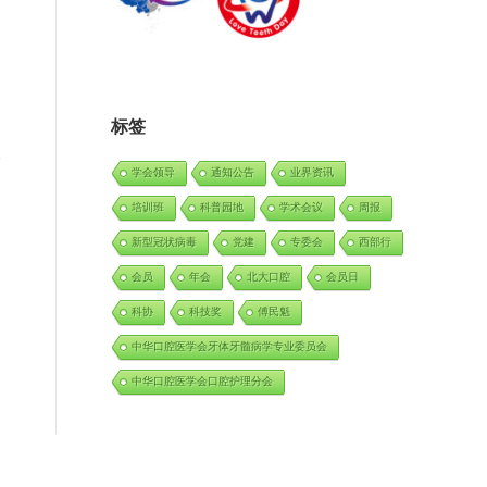
标签
学会领导
通知公告
业界资讯
培训班
科普园地
学术会议
周报
新型冠状病毒
党建
专委会
西部行
会员
年会
北大口腔
会员日
科协
科技奖
傅民魁
中华口腔医学会牙体牙髓病学专业委员会
中华口腔医学会口腔护理分会