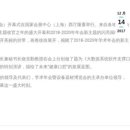
12 月
14
7年年会）开幕式在国家会展中心（上海）西厅隆重举行。来自各地的千余
2017
题收官之年的盛大开幕和2018-2020年年会新主题的闪亮揭晓，中
丽的丝带，画卷徐徐展开，揭晓了2018-2020年学术年会的新主
长兼秘书长饶克勤教授在会上分别做了题为《大数据系统软件支撑
的特别演讲，描绘了未来“健康口腔”的发展蓝图。
会的领导及代表们，学术年会暨设备器材博览会的主承办单位领导，
幕这一盛大时刻。