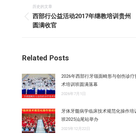
文
历史的文章
章
西部行公益活动2017年继教培训贵州
历
圆满收官
导
史
的
航
文
章：
Related Posts
2026年西部行牙颌面畸形与创伤诊疗
术培训班圆满落幕
2026年7月1日
牙体牙髓病学临床技术规范化操作培
班2025汕尾站举办
2025年12月22日