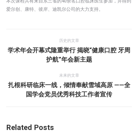
本次课程共有来自东三省的40余名口腔临床医生参加，并得到
爱尔创、康特、彼岸、迪凯尔公司的大力支持。
文
历史的文章
章
学术年会开幕式隆重举行 揭晓“健康口腔 牙周
历
护航”年会新主题
导
史
的
航
未来的文章
文
扎根科研临床一线，倾情奉献雪域高原 ——全
章：
未
国学会党员优秀科技工作者宣传
来
的
文
章：
Related Posts