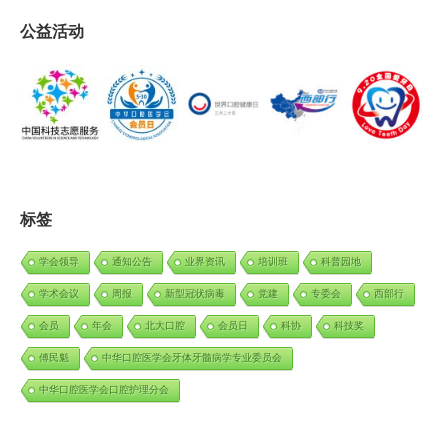
公益活动
标签
学会领导
通知公告
业界资讯
培训班
科普园地
学术会议
周报
新型冠状病毒
党建
专委会
西部行
会员
年会
北大口腔
会员日
科协
科技奖
傅民魁
中华口腔医学会牙体牙髓病学专业委员会
中华口腔医学会口腔护理分会