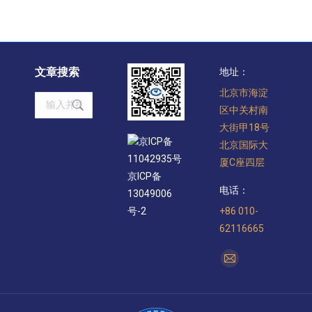
文章搜索
地址：
北京市海淀
Search:
区中关村南
大街甲18号
京ICP备
北京国际大
11042935号
厦C座四层
京ICP备
电话：
13049006
+86 010-
号-2
62116665
找到我们：
Mail
page
opens