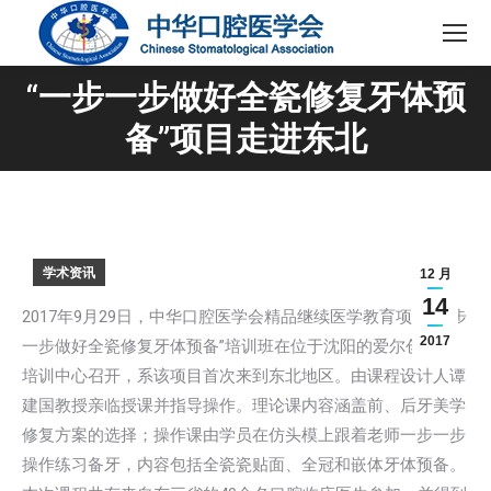
“一步一步做好全瓷修复牙体预
您在这里：
备”项目走进东北
学术资讯
12 月
14
2017年9月29日，中华口腔医学会精品继续医学教育项目“一步
2017
一步做好全瓷修复牙体预备”培训班在位于沈阳的爱尔创数字
培训中心召开，系该项目首次来到东北地区。由课程设计人谭
建国教授亲临授课并指导操作。理论课内容涵盖前、后牙美学
修复方案的选择；操作课由学员在仿头模上跟着老师一步一步
操作练习备牙，内容包括全瓷瓷贴面、全冠和嵌体牙体预备。