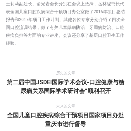
王莉莉副处长、俞光岩会长分别在会议上致辞，岳林秘书长代
表全国儿童口腔疾病综合干预项目办公室做了2016年项目总结
报告和2017年项目工作计划。其他各位专家分别介绍了四次全
国口腔流调结果，做了有关儿童龋病防治、牙周病防治、口腔
疾病负担等方面的专业讲座。会议还分享了基层口腔卫生工作
经验。
文
历史的文章
章
第二届中国JSDEI国际学术会议-口腔健康与糖
历
尿病关系国际学术研讨会”顺利召开
导
史
的
航
未来的文章
文
全国儿童口腔疾病综合干预项目国家项目办赴
章：
未
重庆市进行督导
来