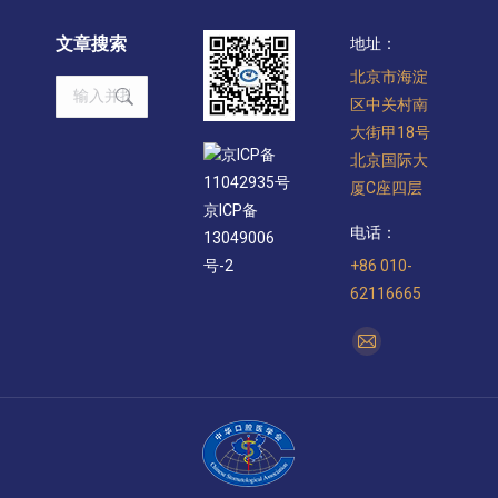
文章搜索
地址：
北京市海淀
Search:
区中关村南
大街甲18号
京ICP备
北京国际大
11042935号
厦C座四层
京ICP备
电话：
13049006
+86 010-
号-2
62116665
找到我们：
Mail
page
opens
in
new