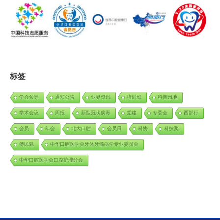
标签
学会领导
通知公告
业界资讯
培训班
科普园地
学术会议
周报
新型冠状病毒
党建
专委会
西部行
会员
年会
北大口腔
会员日
科协
科技奖
傅民魁
中华口腔医学会牙体牙髓病学专业委员会
中华口腔医学会口腔护理分会