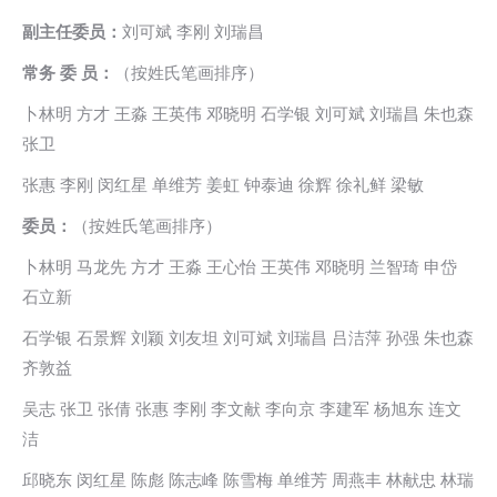
副主任委员：
刘可斌 李刚 刘瑞昌
常务 委 员：
（按姓氏笔画排序）
卜林明 方才 王淼 王英伟 邓晓明 石学银 刘可斌 刘瑞昌 朱也森
张卫
张惠 李刚 闵红星 单维芳 姜虹 钟泰迪 徐辉 徐礼鲜 梁敏
委员：
（按姓氏笔画排序）
卜林明 马龙先 方才 王淼 王心怡 王英伟 邓晓明 兰智琦 申岱
石立新
石学银 石景辉 刘颖 刘友坦 刘可斌 刘瑞昌 吕洁萍 孙强 朱也森
齐敦益
吴志 张卫 张倩 张惠 李刚 李文献 李向京 李建军 杨旭东 连文
洁
邱晓东 闵红星 陈彪 陈志峰 陈雪梅 单维芳 周燕丰 林献忠 林瑞