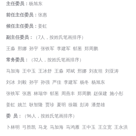
主任委员：
杨旭东
前任主任委员：
张惠
候任主任委员：
姜虹
副主任委员：
（7人，按姓氏笔画排序）
王淼 邢娜 孙宇 张铁军 李建军 郁葱 郑周鹏
常务委员：
（32人，按姓氏笔画排序）
马加海 王中玉 王冰舒 王淼 邓斌 邢娜 刘友坦 刘亚涛
刘冰 刘毅 孙宇 孙强 严佳 李建军 杨冬 杨旭东
张铁军 张惠 林瑞华 郁葱 周燕丰 郑周鹏 赵保建 施小彤
姜虹 姚兰 耿智隆 贾珍 夏明 徐颖 彭涛 潘楚雄
委 员：
（96人，按姓氏笔画排序）
卜林明 弓胜凯 马龙 马加海 马鸿雁 王中玉 王立宽 王永洪