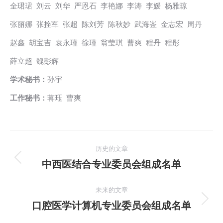
全珺珺 刘云 刘华 严恩石 李艳娜 李涛 李媛 杨雅琼
张丽娜 张拴军 张超 陈刘芳 陈秋妙 武海崟 金志宏 周丹
赵鑫 胡宝吉 袁永瑾 徐瑾 翁莹琪 曹爽 程丹 程彤
薛立超 魏彭辉
学术秘书：
孙宇
工作秘书：
蒋珏 曹爽
文
历史的文章
章
中西医结合专业委员会组成名单
历
史
导
的
未来的文章
航
文
口腔医学计算机专业委员会组成名单
未
章：
来