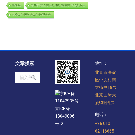
傅民魁
中华口腔医学会牙体牙髓病学专业委员会
中华口腔医学会口腔护理分会
文章搜索
地址：
北京市海淀
Search:
区中关村南
大街甲18号
京ICP备
北京国际大
11042935号
厦C座四层
京ICP备
电话：
13049006
+86 010-
号-2
62116665