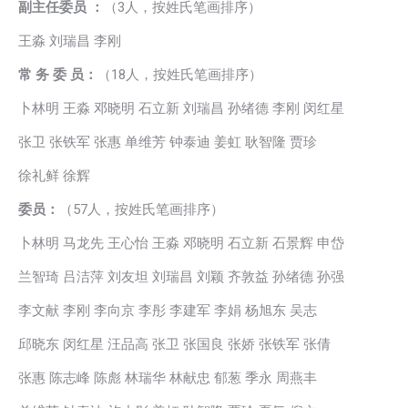
副主任委员 ：
（3人，按姓氏笔画排序）
王淼 刘瑞昌 李刚
常 务 委 员：
（18人，按姓氏笔画排序）
卜林明 王淼 邓晓明 石立新 刘瑞昌 孙绪德 李刚 闵红星
张卫 张铁军 张惠 单维芳 钟泰迪 姜虹 耿智隆 贾珍
徐礼鲜 徐辉
委员：
（57人，按姓氏笔画排序）
卜林明 马龙先 王心怡 王淼 邓晓明 石立新 石景辉 申岱
兰智琦 吕洁萍 刘友坦 刘瑞昌 刘颖 齐敦益 孙绪德 孙强
李文献 李刚 李向京 李彤 李建军 李娟 杨旭东 吴志
邱晓东 闵红星 汪品高 张卫 张国良 张娇 张铁军 张倩
张惠 陈志峰 陈彪 林瑞华 林献忠 郁葱 季永 周燕丰