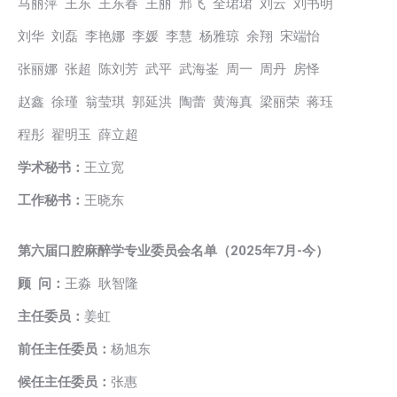
马丽萍 王东 王东春 王丽 邢飞 全珺珺 刘云 刘书明
刘华 刘磊 李艳娜 李媛 李慧 杨雅琼 余翔 宋端怡
张丽娜 张超 陈刘芳 武平 武海崟 周一 周丹 房怿
赵鑫 徐瑾 翁莹琪 郭延洪 陶蕾 黄海真 梁丽荣 蒋珏
程彤 翟明玉 薛立超
学术秘书：
王立宽
工作秘书：
王晓东
第六届口腔麻醉学专业委员会名单（
2025年7月
-今）
顾 问：
王淼 耿智隆
主任委员：
姜虹
前任主任委员：
杨旭东
候任主任委员：
张惠