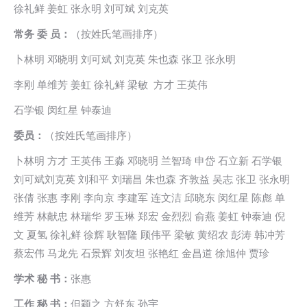
徐礼鲜 姜虹 张永明 刘可斌 刘克英
常务 委 员：
（按姓氏笔画排序）
卜林明 邓晓明 刘可斌 刘克英 朱也森 张卫 张永明
李刚 单维芳 姜虹 徐礼鲜 梁敏 方才 王英伟
石学银 闵红星 钟泰迪
委员：
（按姓氏笔画排序）
卜林明 方才 王英伟 王淼 邓晓明 兰智琦 申岱 石立新 石学银
刘可斌刘克英 刘和平 刘瑞昌 朱也森 齐敦益 吴志 张卫 张永明
张倩 张惠 李刚 李向京 李建军 连文洁 邱晓东 闵红星 陈彪 单
维芳 林献忠 林瑞华 罗玉琳 郑宏 金烈烈 俞燕 姜虹 钟泰迪 倪
文 夏氢 徐礼鲜 徐辉 耿智隆 顾伟平 梁敏 黄绍农 彭涛 韩冲芳
蔡宏伟 马龙先 石景辉 刘友坦 张艳红 金昌道 徐旭仲 贾珍
学术 秘 书：
张惠
工作 秘 书：
但颖之 方舒东 孙宇