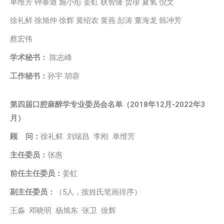
单维芳 钟泰迪 施小彤 姜虹 耿智隆 贾珍 夏氢 倪文
徐礼鲜 徐旭仲 徐辉 黄绍农 黄燕 彭涛 董海龙 韩冲芳
蔡宏伟
学术秘书：
陈志峰
工作秘书：
孙宇 胡蓉
第四届口腔麻醉学专业委员会名单（2018年12月-2022年3
月）
顾 问：
徐礼鲜 刘瑞昌 李刚 单维芳
主任委员：
张惠
前任主任委员：
姜虹
副主任委员：
（5人，按姓氏笔画排序）
王淼 邓晓明 杨旭东 张卫 徐辉