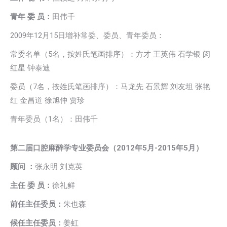
青年 委 员：
田伟千
2009年12月15日增补常委、委员、青年委员：
常委名单（5名，按姓氏笔画排序）：方才 王英伟 石学银 闵
红星 钟泰迪
委员（7名，按姓氏笔画排序）：马龙先 石景辉 刘友坦 张艳
红 金昌道 徐旭仲 贾珍
青年委员（1名）：田伟千
第二届口腔麻醉学专业委员会（2012年5月-2015年5月）
顾问 ：
张永明 刘克英
主任 委 员：
徐礼鲜
前任主任委员：
朱也森
候任主任委员：
姜虹