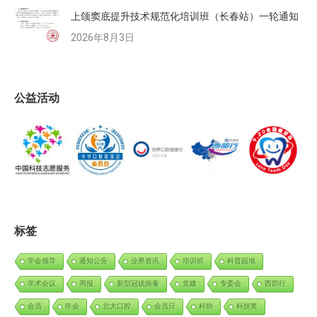
上颌窦底提升技术规范化培训班（长春站）一轮通知
2026年8月3日
公益活动
标签
学会领导
通知公告
业界资讯
培训班
科普园地
学术会议
周报
新型冠状病毒
党建
专委会
西部行
会员
年会
北大口腔
会员日
科协
科技奖