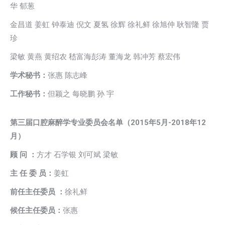
华 郁葱
金昌道 姜虹 钟泰迪 倪文 夏氢 徐辉 徐礼鲜 徐旭仲 耿智隆 贾
珍
梁敏 黄燕 黄绍农 嵇富海彭涛 董海龙 韩冲芳 蔡宏伟
学术秘书：
张惠 陈志峰
工作秘书：
但颖之 每晓鹏 孙 宇
第三届口腔麻醉学专业委员会名单（2015年5月-2018年12
月）
顾 问 ：
方才 石学银 刘可斌 梁敏
主 任 委 员：
姜虹
前任主任委员 ：
徐礼鲜
候任主任委员：
张惠