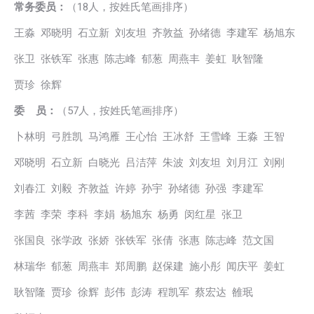
常务委员：
（18人，按姓氏笔画排序）
王淼 邓晓明 石立新 刘友坦 齐敦益 孙绪德 李建军 杨旭东
张卫 张铁军 张惠 陈志峰 郁葱 周燕丰 姜虹 耿智隆
贾珍 徐辉
委 员：
（57人，按姓氏笔画排序）
卜林明 弓胜凯 马鸿雁 王心怡 王冰舒 王雪峰 王淼 王智
邓晓明 石立新 白晓光 吕洁萍 朱波 刘友坦 刘月江 刘刚
刘春江 刘毅 齐敦益 许婷 孙宇 孙绪德 孙强 李建军
李茜 李荣 李科 李娟 杨旭东 杨勇 闵红星 张卫
张国良 张学政 张娇 张铁军 张倩 张惠 陈志峰 范文国
林瑞华 郁葱 周燕丰 郑周鹏 赵保建 施小彤 闻庆平 姜虹
耿智隆 贾珍 徐辉 彭伟 彭涛 程凯军 蔡宏达 雒珉