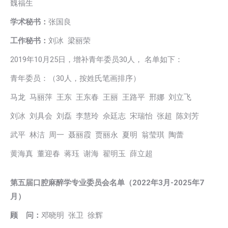
魏福生
学术秘书
：
张国良
工作秘书：
刘冰 梁丽荣
2019年10月25日，增补青年委员30人， 名单如下：
青年委员：（30人，按姓氏笔画排序）
马龙 马丽萍 王东 王东春 王丽 王路平 邢娜 刘立飞
刘冰 刘具会 刘磊 李慧玲 佘廷志 宋瑞怡 张超 陈刘芳
武平 林洁 周一 聂丽霞 贾丽永 夏明 翁莹琪 陶蕾
黄海真 董迎春 蒋珏 谢海 翟明玉 薛立超
第五届口腔麻醉学专业委员会名单（
2022年3月-2025年7
月）
顾 问：
邓晓明 张卫 徐辉