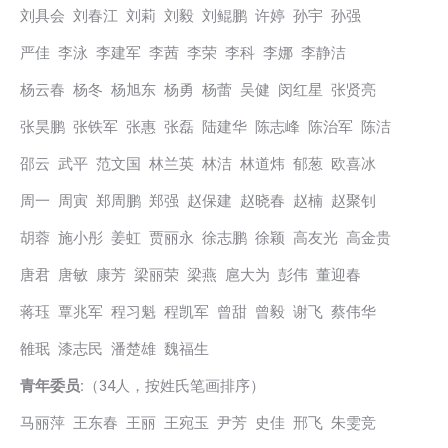
刘具会 刘春江 刘莉 刘毅 刘鲲鹏 许婷 孙宇 孙强
严佳 李泳 李建军 李茜 李荣 李科 李娜 李静洁
杨云春 杨冬 杨旭东 杨勇 杨蕾 吴健 闵红星 张贤亮
张昊鹏 张铁军 张惠 张磊 陆建华 陈志峰 陈治军 陈洁
邵云 武平 范文国 林兰英 林洁 林道炜 郁葱 欧喜冰
周一 周寅 郑周鹏 郑强 赵保建 赵晓春 赵楠 赵聚钊
胡蓉 施小彤 姜虹 贾丽永 徐志鹏 徐颖 高友光 高金贵
唐君 唐敏 康芳 梁丽荣 梁燕 扈大为 彭伟 董迎春
蒋珏 覃兆军 程习魁 程凯军 曾甜 曾毅 谢飞 蔡伟华
雒珉 漆志民 潘楚雄 魏福生
青年委员:
（34人，按姓氏笔画排序）
马丽萍 王东春 王丽 王宛玉 尹芳 史佳 邢飞 朱雯竞