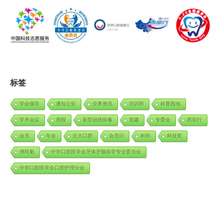
标签
学会领导
通知公告
业界资讯
培训班
科普园地
学术会议
周报
新型冠状病毒
党建
专委会
西部行
会员
年会
北大口腔
会员日
科协
科技奖
傅民魁
中华口腔医学会牙体牙髓病学专业委员会
中华口腔医学会口腔护理分会