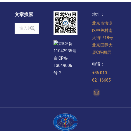
文章搜索
地址：
北京市海淀
Search:
区中关村南
大街甲18号
京ICP备
北京国际大
11042935号
厦C座四层
京ICP备
电话：
13049006
+86 010-
号-2
62116665
找到我们：
Mail
page
opens
in
new