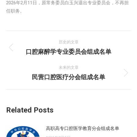
2026年2月11日，原常务委员白玉兴退出专业委员会，不再担
任职务。
文
历史的文章
章
口腔麻醉学专业委员会组成名单
历
史
导
的
未来的文章
航
文
民营口腔医疗分会组成名单
未
章：
来
的
文
Related Posts
章：
高职高专口腔医学教育分会组成名单