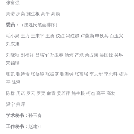
张富强
周诺 罗奕 施生根 高平 高勃
委员：
（按姓氏笔画排序）
毛小泉 王力 王来平 王勇 仪虹 冯红超 卢燕勤 申铁兵 白玉兴
刘东旭
刘晓秋 刘福祥 吕培军 孙玉春 汤炜 严斌 余占海 吴国锋 吴琳
宋锦璘
张凯 张诗雷 张修银 张振庭 张海钟 张富强 李志华 李忠科 杨连
平 陈溯
陈群 周诺 罗云 罗奕 俞青 姜若萍 施生根 柯杰 高平 高勃
温宁 熊晖
学术秘书：
孙玉春
工作秘书：
赵建江