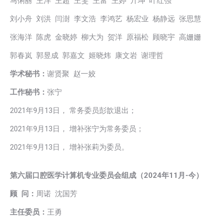
马俐丽 王洋 王超 王雯 王富 王婷 亓坤 叶红强
刘小舟 刘洪 闫澍 李文浩 李鸿艺 杨宏业 杨静远 张思慧
张海洋 陈虎 金晓婷 柳大为 贺洋 原福松 顾晓宇 高姗姗
郭春岚 郭昱成 郭嘉文 姬晓炜 康文岩 谢理哲
学术秘书：
谢贤聚 赵一姣
工作秘书：
张宁
2021年9月13日， 常务委员彭歆退出；
2021年9月13日， 增补张宁为常务委员；
2021年9月13日， 增补张莉为委员。
第六届口腔医学计算机专业委员会组成
（
2024年11月
-今）
顾 问：
周诺 沈国芳
主任委员：
王勇