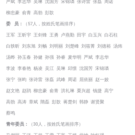
严斌 李志华 吴琳 沈国芳 宋锦璘 张诗雷 张磊 周诺
柳忠豪 俞青 高勃 彭歆
委 员：
（57人，按姓氏笔画排序）
王军 王昕宇 王剑锋 王勇 卢燕勤 田宇 白玉兴 白石柱
白轶昕 刘东旭 刘畅 刘明丽 刘楚峰 刘筱菁 刘德裕 汤炜
汤晔 孙玉春 孙健 孙强 孙睿 麦华明 严斌 李志华
李波 李春艳 杨凌 吴江 吴琳 邱憬 沈国芳 宋锦璘
张宁 张昀 张诗雷 张磊 武峰 周诺 屈依丽 赵一姣
赵文艳 赵鹃 柳忠豪 俞青 洪礼琳 栗兴超 钱捷 高宁
高勃 高涛 章斌 隋磊 彭歆 蒋楚剑 韩静 谢贤聚
蔡鸣
青年委员：
（30人，按姓氏笔画排序）