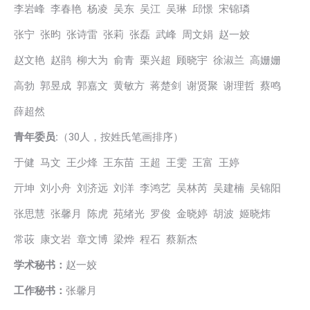
李岩峰 李春艳 杨凌 吴东 吴江 吴琳 邱憬 宋锦璘
张宁 张昀 张诗雷 张莉 张磊 武峰 周文娟 赵一姣
赵文艳 赵鹃 柳大为 俞青 栗兴超 顾晓宇 徐淑兰 高姗姗
高勃 郭昱成 郭嘉文 黄敏方 蒋楚剑 谢贤聚 谢理哲 蔡鸣
薛超然
青年委员:
（30人，按姓氏笔画排序）
于健 马文 王少烽 王东苗 王超 王雯 王富 王婷
亓坤 刘小舟 刘济远 刘洋 李鸿艺 吴林芮 吴建楠 吴锦阳
张思慧 张馨月 陈虎 苑绪光 罗俊 金晓婷 胡波 姬晓炜
常荍 康文岩 章文博 梁烨 程石 蔡新杰
学术秘书：
赵一姣
工作秘书：
张馨月