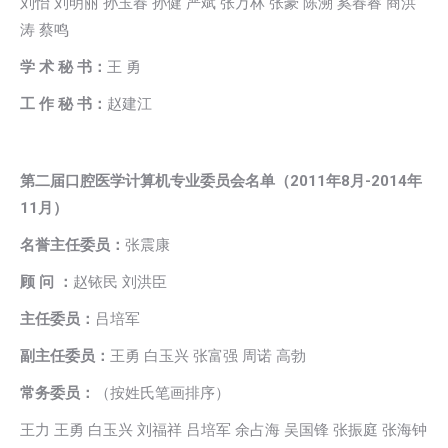
刘怡 刘明丽 孙玉春 孙健 严斌 张万林 张豪 陈溯 奚春睿 商洪
涛 蔡鸣
学 术 秘 书：
王 勇
工 作 秘 书：
赵建江
第二届口腔医学计算机专业委员会名单（2011年8月-2014年
11月）
名誉主任委员：
张震康
顾 问 ：
赵铱民 刘洪臣
主任委员：
吕培军
副主任委员：
王勇 白玉兴 张富强 周诺 高勃
常务委员：
（按姓氏笔画排序）
王力 王勇 白玉兴 刘福祥 吕培军 余占海 吴国锋 张振庭 张海钟