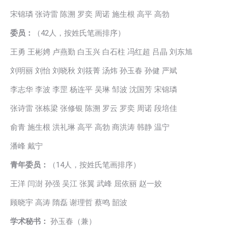
宋锦璘 张诗雷 陈溯 罗奕 周诺 施生根 高平 高勃
委员：
（42人，按姓氏笔画排序）
王勇 王彬娉 卢燕勤 白玉兴 白石柱 冯红超 吕晶 刘东旭
刘明丽 刘怡 刘晓秋 刘筱菁 汤炜 孙玉春 孙健 严斌
李志华 李波 李罡 杨连平 吴琳 邹波 沈国芳 宋锦璘
张诗雷 张栋梁 张修银 陈溯 罗云 罗奕 周诺 段培佳
俞青 施生根 洪礼琳 高平 高勃 商洪涛 韩静 温宁
潘峰 戴宁
青年委员：
（14人，按姓氏笔画排序）
王洋 闫澍 孙强 吴江 张翼 武峰 屈依丽 赵一姣
顾晓宇 高涛 隋磊 谢理哲 蔡鸣 韶波
学术秘书：
孙玉春（兼）