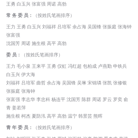
王勇 白玉兴 张富强 周诺 高勃
常 务 委 员：
（按姓氏笔画排序）
王力 王勇 白玉兴 刘福祥 吕培军 余占海 吴国锋 张振庭 张海钟
张富强
沈国芳 周诺 施生根 高平 高勃
委 员：
（按姓氏笔画排序）
王力 毛小泉 王来平 王勇 仪虹 冯红超 包柏成 卢燕勤 申铁兵
白玉兴 伊大海
刘福祥 吕培军 曲哲 余占海 吴国锋 吴琳 宋锦璘 张凯 张修银
张振庭 张海钟
张富强 李志华 李忠科 杨连平 沈国芳 陈群 周诺 罗云 罗奕 俞
青 姜若萍
施生根 柯杰 夏防汛 高平 高勃 温宁 韩景芸 熊晖
青 年 委 员：
（按姓氏笔画排序）