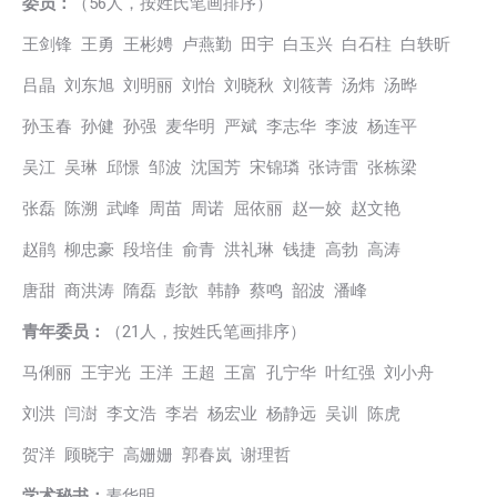
委员：
（56人，按姓氏笔画排序）
王剑锋 王勇 王彬娉 卢燕勤 田宇 白玉兴 白石柱 白轶昕
吕晶 刘东旭 刘明丽 刘怡 刘晓秋 刘筱菁 汤炜 汤晔
孙玉春 孙健 孙强 麦华明 严斌 李志华 李波 杨连平
吴江 吴琳 邱憬 邹波 沈国芳 宋锦璘 张诗雷 张栋梁
张磊 陈溯 武峰 周苗 周诺 屈依丽 赵一姣 赵文艳
赵鹃 柳忠豪 段培佳 俞青 洪礼琳 钱捷 高勃 高涛
唐甜 商洪涛 隋磊 彭歆 韩静 蔡鸣 韶波 潘峰
青年委员：
（21人，按姓氏笔画排序）
马俐丽 王宇光 王洋 王超 王富 孔宁华 叶红强 刘小舟
刘洪 闫澍 李文浩 李岩 杨宏业 杨静远 吴训 陈虎
贺洋 顾晓宇 高姗姗 郭春岚 谢理哲
学术秘书
：
麦华明