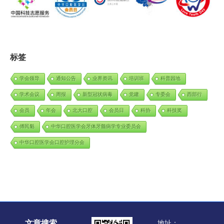
标签
学会领导
通知公告
业界资讯
培训班
科普园地
学术会议
周报
新型冠状病毒
党建
专委会
西部行
会员
年会
北大口腔
会员日
科协
科技奖
傅民魁
中华口腔医学会牙体牙髓病学专业委员会
中华口腔医学会口腔护理分会
文章搜索
地址：