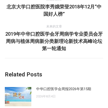
章
北京大学口腔医院李秀娥荣登2018年12月“中
历
国好人榜”
导
史
的
航
未来的文章
文
2019年中华口腔医学会牙周病学专业委员会牙
章：
周病与植体周病新分类新理论新技术高峰论坛
未
来
第一轮通知
的
文
章：
Related Posts
中华口腔医学会周报2026年第15期
2026年8月4日