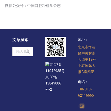
微信公众号：中国口腔种植学杂志
文章搜索
地址：
北京市海淀
Search:
区中关村南
大街甲18号
京ICP备
北京国际大
11042935号
厦C座四层
京ICP备
电话：
13049006
+86 010-
号-2
62116665
找到我们：
Mail