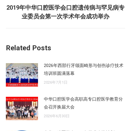
章：
2019年中华口腔医学会口腔遗传病与罕见病专
未
业委员会第一次学术年会成功举办
来
的
文
章：
Related Posts
2026年西部行牙颌面畸形与创伤诊疗技术
培训班圆满落幕
2026年7月1日
中华口腔医学会高职高专口腔医学教育分
会召开换届大会
2026年6月30日