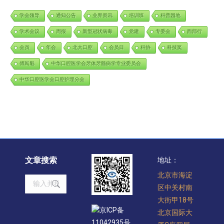
学会领导
通知公告
业界资讯
培训班
科普园地
学术会议
周报
新型冠状病毒
党建
专委会
西部行
会员
年会
北大口腔
会员日
科协
科技奖
傅民魁
中华口腔医学会牙体牙髓病学专业委员会
中华口腔医学会口腔护理分会
文章搜索
地址：
北京市海淀
Search:
区中关村南
大街甲18号
京ICP备
北京国际大
11042935号