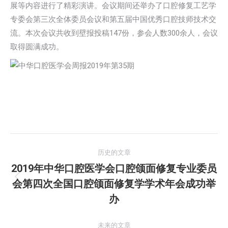
展等内容进行了精彩演讲。会议期间还举办了口腔修复工艺学
专委会第三次全体委员会议和第五届中国优秀口腔技师技术交
流。本次会议共收到壁报投稿147份，参会人数300余人，会议
取得圆满成功。
文
历史的文章
章
2019年中华口腔医学会口腔颌面修复专业委员
会第四次全国口腔颌面修复学学术年会成功举
历
导
史
办
航
的
文
未来的文章