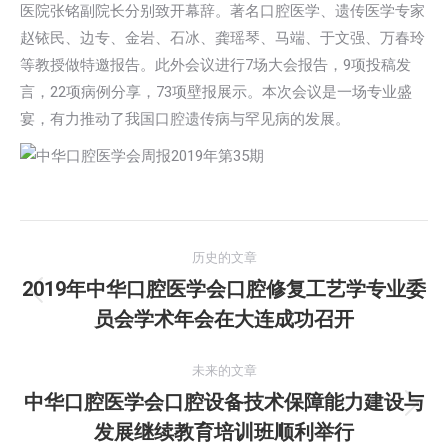
医院张铭副院长分别致开幕辞。著名口腔医学、遗传医学专家
赵铱民、边专、金岩、石冰、龚瑶琴、马端、于文强、万春玲
等教授做特邀报告。此外会议进行7场大会报告，9项投稿发
言，22项病例分享，73项壁报展示。本次会议是一场专业盛
宴，有力推动了我国口腔遗传病与罕见病的发展。
文
历史的文章
章
2019年中华口腔医学会口腔修复工艺学专业委
历
员会学术年会在大连成功召开
导
史
的
航
未来的文章
文
中华口腔医学会口腔设备技术保障能力建设与
章：
未
发展继续教育培训班顺利举行
来