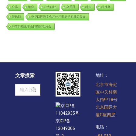
会员
年会
北大口腔
会员日
科协
科技奖
傅民魁
中华口腔医学会牙体牙髓病学专业委员会
中华口腔医学会口腔护理分会
文章搜索
地址：
北京市海淀
Search:
区中关村南
大街甲18号
京ICP备
北京国际大
11042935号
厦C座四层
京ICP备
电话：
13049006
+86 010-