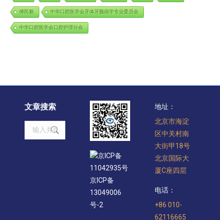
傅民魁
中华口腔医学会牙体牙髓病学专业委员会
中华口腔医学会口腔护理分会
文章搜索
地址：
北京市海淀
Search:
区中关村南
大街甲18号
京ICP备
北京国际大
11042935号
厦C座四层
京ICP备
电话：
13049006
+86 010-
号-2
62116665