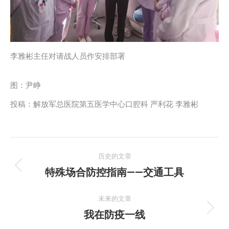
李雅彬主任对请战人员作安排部署
图：尹峥
投稿：解放军总医院第五医学中心口腔科 严利花 李雅彬
文
历史的文章
章
特殊场合防控指南——交通工具
历
史
导
的
未来的文章
航
文
我在防疫一线
未
章：
来