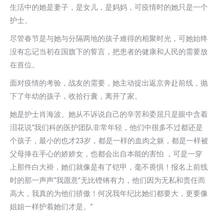
生活中的她是妻子，是女儿，是妈妈，可疫情时的她只是一个
护士。
尽管春节是与她与分隔两地的孩子难得的相聚时光，可她始终
没有忘记当初在国旗下的誓言，把患者的健康和人民的需要放
在首位。
面对疫情的考验，战友的需要，她主动提出返京奔赴前线，抛
下了年幼的孩子，收拾行囊，离开了家。
她是护士肖海波。她从不诉说自己的辛苦和委屈只是眼中含着
泪花说“我们科的医护团队非常年轻，他们中很多不过都还是
个孩子，最小的也才23岁，都是一样的血肉之躯，都是一样被
父母捧在手心的娇娇女，也都会出自本能的害怕 ，可是一穿
上那件白大褂，她们就像是有了铠甲，毫不畏惧！报名上前线
时的那一声声“我愿意”无比铿锵有力，他们因为无私和责任而
高大，我真的为他们骄傲！何况我年纪比她们都要大，更要像
姐姐一样护着她们才是。”