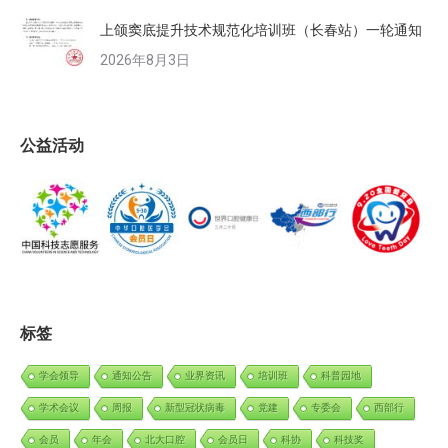
上颌窦底提升技术规范化培训班（长春站）一轮通知
2026年8月3日
公益活动
标签
学会领导
通知公告
业界资讯
培训班
科普园地
学术会议
周报
新型冠状病毒
党建
专委会
西部行
会员
年会
北大口腔
会员日
科协
科技奖