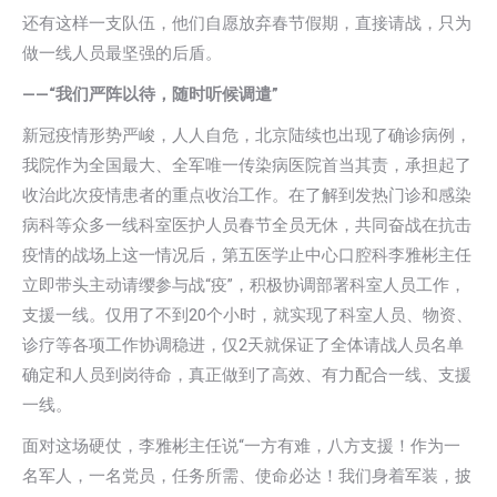
还有这样一支队伍，他们自愿放弃春节假期，直接请战，只为
做一线人员最坚强的后盾。
——“我们严阵以待，随时听候调遣”
新冠疫情形势严峻，人人自危，北京陆续也出现了确诊病例，
我院作为全国最大、全军唯一传染病医院首当其责，承担起了
收治此次疫情患者的重点收治工作。在了解到发热门诊和感染
病科等众多一线科室医护人员春节全员无休，共同奋战在抗击
疫情的战场上这一情况后，第五医学止中心口腔科李雅彬主任
立即带头主动请缨参与战“疫”，积极协调部署科室人员工作，
支援一线。仅用了不到20个小时，就实现了科室人员、物资、
诊疗等各项工作协调稳进，仅2天就保证了全体请战人员名单
确定和人员到岗待命，真正做到了高效、有力配合一线、支援
一线。
面对这场硬仗，李雅彬主任说“一方有难，八方支援！作为一
名军人，一名党员，任务所需、使命必达！我们身着军装，披