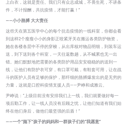
上白衣，这就是责任。我们只有众志成城，不畏生死，不讲条
件，不计报酬，共抗疫情，才能打赢！”
——
小小胳膊 大大责任
这些天在第五医学中心的每个抗击疫情的一线科室，你都会看
到这样2个瘦瘦小小的身影正咬紧牙关在搬运各类防护物资，
她在各楼各层中不停的穿梭，从出库核对物品明细，到装车运
送，到下送到各个科室，一天往返数趟，从不喊累也无一出
错。她们默默地把需要的各类防护用品安安稳稳的的送到一
线，让他们有防护衣可穿，有口罩可戴，有鞋套可用，让在战
斗的医护人员有足够的保护，那纤细的胳膊爆发出的是无穷的
力量，这就是口腔科疫情支援人员——尹峥和成雅云。
尹峥说：“上级目前没有安排我们上一线，我们就要做好每一
项后勤工作，让一线人员没有后顾之忧，让他们知道有我们始
终在他们身后，做他们最坚强的后盾！”
——
一个“抛下”孩子的妈妈和一群孩子们的“我愿意”