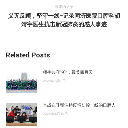
导
的
未来的文章
航
文
义无反顾，坚守一线–记录同济医院口腔科胡
未
章：
靖宇医生抗击新冠肺炎的感人事迹
来
的
文
章：
Related Posts
师生共守“沪”，最美四月天
2022年5月6日
奋战在呼和浩特疫情防控一线的口腔人
2022年4月13日