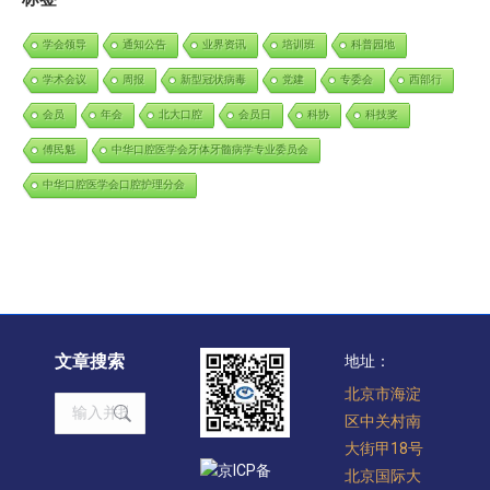
学会领导
通知公告
业界资讯
培训班
科普园地
学术会议
周报
新型冠状病毒
党建
专委会
西部行
会员
年会
北大口腔
会员日
科协
科技奖
傅民魁
中华口腔医学会牙体牙髓病学专业委员会
中华口腔医学会口腔护理分会
文章搜索
地址：
北京市海淀
Search:
区中关村南
大街甲18号
京ICP备
北京国际大