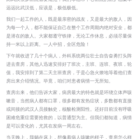
远远比武汉低，应该是，极低极低。
我们一起工作的人，既是最亲密的战友，又是最大的敌人，因
为每一个人，都不能保证自己在整个工作周期内绝对安全，都
是潜在的敌人。大家都遵守铁律，无论工作休息，必须尽量保
持一米以上距离。一人中招，全区危险！
下午就收进了几十个病人，外科系统两位壮士自告奋勇打头阵
进去查房，其他人迅速安排好了班次，主班、连班、夜班，轮
值，我安排到了第二天主班查房，于是心急火燎地等着他们查
房出来介绍情况。毕竟，咱们对患者病情一无所知。
查房出来，他们告诉大家，病房最大的特色就是环绕立体声咳
嗽音，当然病人都有口罩，很多都有发热症状，多数都有直接
或间接的武汉人员接触史，核酸检测阳性。还好目前没有呼吸
困难危重症需要抢救的，以普通型为主。但我们都知道，病情
是可以变化的，尤其在发病一周左右。
当天晚上，我躺在床上，想像着病人咳嗽的样子，查房怎么样