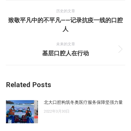
文
历史的文章
章
致敬平凡中的不平凡——记录抗疫一线的口腔
历
人
导
史
的
航
未来的文章
文
基层口腔人在行动
未
章：
来
的
文
Related Posts
章：
北大口腔构筑冬奥医疗服务保障坚强力量
2022年3月30日