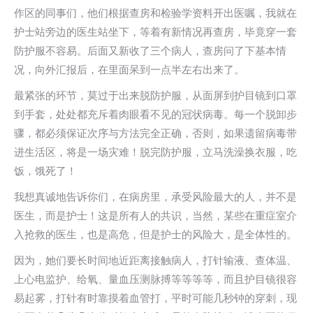
作区的同事们，他们根据查房和检验学资料开出医嘱，我就在
护士站旁边的医生站坐下，等着有新情况再查房，毕竟穿一套
防护服不容易。后面又新收了三个病人，查房问了下基本情
况，向外汇报后，在里面呆到一点半左右出来了。
最紧张的环节，莫过于出来脱防护服，从面屏到护目镜到口罩
到手套，处处都充斥着肉眼看不见的冠状病毒。每一个脱卸步
骤，都必须保证次序与方法完全正确，否则，如果遗留病毒带
进生活区，将是一场灾难！脱完防护服，立马洗澡换衣服，吃
饭，饿死了！
我想真诚地告诉你们，在病房里，承受风险最大的人，并不是
医生，而是护士！这是所有人的共识，当然，某些在重症室介
入抢救的医生，也是高危，但是护士的风险大，是全体性的。
因为，她们要长时间地近距离接触病人，打针输液、查体温、
上心电监护、给氧、量血压测脉搏等等等等，而且护目镜很容
易起雾，打针有时靠摸着血管打，平时可能几秒钟的穿刺，现