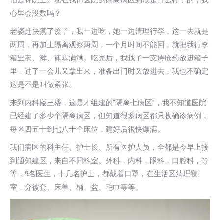
怕是钟院士。现在我们医院的隔离病区到底是什么样子的，我
心里会没数吗？
老婆赶快煮了饺子，我一边吃，她一边清理行李，这一去就是
两周，再加上隔离观察两周，一个月时间不能回，就把我行李
箱里衣、裤、袜塞满满。吃完后，我找了一支痔疮药放进箱子
里，过了一会儿又拿出来，准备出门时又放进去，我也不确定
这是不是叫做紧张。
来到内科楼三楼，这是才组建的“隔离七病区”，我不知道医院
已经建了多少个隔离病区，但知道很多病区都只收确诊病例，
每区四五十到七八十个床位，建好后很快爆满。
我们病区的科主任、护士长、所有医护人员，全都是今早上接
到通知建区，来自不同科室。外科，内科，眼科，口腔科，等
等，9名医生，十几名护士，都戴着口罩，在生活区清理寝
室，分被套、床单、桶、盆、毛巾等等。