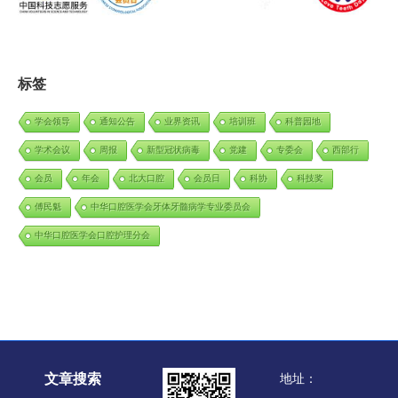
标签
学会领导
通知公告
业界资讯
培训班
科普园地
学术会议
周报
新型冠状病毒
党建
专委会
西部行
会员
年会
北大口腔
会员日
科协
科技奖
傅民魁
中华口腔医学会牙体牙髓病学专业委员会
中华口腔医学会口腔护理分会
文章搜索
地址：