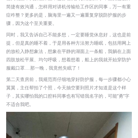
简捷有效沟通，怎样用对讲机传输给工作区的同事，万一有重
症咋整？更多的是，脑海里一遍又一遍重复穿脱防护服的步
骤，因为这个至关重要。
同时，我又告诉自己不能多想，一定要睡觉休息好，这也是前
提，但是真的睡不着，于是用各种方法努力睡眠，包括用网上
的放松入静想象法，想象在平静的湖面上一条船，我躺在上面
四肢放松平展、均匀呼吸，想着想着，船上的我就开始穿防护
服戴口罩……那一晚，我竟然失眠了！
第二天查房前，我规范而仔细地穿好防护服，每一步骤都小心
翼翼，主任帮拍了个照，今天抽空要到照片才知道是这个样
子，其实哪怕我的口腔科同事也有写错我名字的，可能“勇”字
不适合我吧。