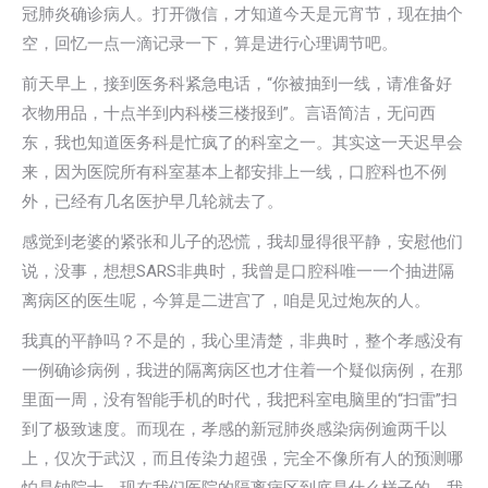
冠肺炎确诊病人。打开微信，才知道今天是元宵节，现在抽个
空，回忆一点一滴记录一下，算是进行心理调节吧。
前天早上，接到医务科紧急电话，“你被抽到一线，请准备好
衣物用品，十点半到内科楼三楼报到”。言语简洁，无问西
东，我也知道医务科是忙疯了的科室之一。其实这一天迟早会
来，因为医院所有科室基本上都安排上一线，口腔科也不例
外，已经有几名医护早几轮就去了。
感觉到老婆的紧张和儿子的恐慌，我却显得很平静，安慰他们
说，没事，想想SARS非典时，我曾是口腔科唯一一个抽进隔
离病区的医生呢，今算是二进宫了，咱是见过炮灰的人。
我真的平静吗？不是的，我心里清楚，非典时，整个孝感没有
一例确诊病例，我进的隔离病区也才住着一个疑似病例，在那
里面一周，没有智能手机的时代，我把科室电脑里的“扫雷”扫
到了极致速度。而现在，孝感的新冠肺炎感染病例逾两千以
上，仅次于武汉，而且传染力超强，完全不像所有人的预测哪