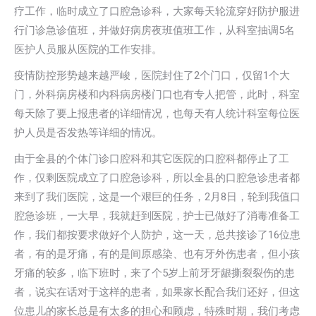
疗工作，临时成立了口腔急诊科，大家每天轮流穿好防护服进
行门诊急诊值班，并做好病房夜班值班工作，从科室抽调5名
医护人员服从医院的工作安排。
疫情防控形势越来越严峻，医院封住了2个门口，仅留1个大
门，外科病房楼和内科病房楼门口也有专人把管，此时，科室
每天除了要上报患者的详细情况，也每天有人统计科室每位医
护人员是否发热等详细的情况。
由于全县的个体门诊口腔科和其它医院的口腔科都停止了工
作，仅剩医院成立了口腔急诊科，所以全县的口腔急诊患者都
来到了我们医院，这是一个艰巨的任务，2月8日，轮到我值口
腔急诊班，一大早，我就赶到医院，护士已做好了消毒准备工
作，我们都按要求做好个人防护，这一天，总共接诊了16位患
者，有的是牙痛，有的是间原感染、也有牙外伤患者，但小孩
牙痛的较多，临下班时，来了个5岁上前牙牙龈撕裂裂伤的患
者，说实在话对于这样的患者，如果家长配合我们还好，但这
位患儿的家长总是有太多的担心和顾虑，特殊时期，我们考虑