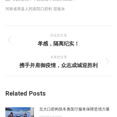
河南省滑县人民医院口腔科 贺振永
文
历史的文章
章
孝感，隔离纪实！
历
史
导
的
未来的文章
航
文
携手并肩御疫情，众志成城迎胜利
未
章：
来
的
文
Related Posts
章：
北大口腔构筑冬奥医疗服务保障坚强力量