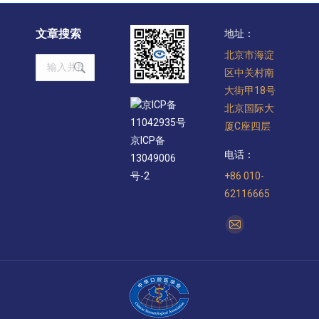
文章搜索
地址：
北京市海淀
Search:
区中关村南
大街甲18号
京ICP备
北京国际大
11042935号
厦C座四层
京ICP备
电话：
13049006
+86 010-
号-2
62116665
找到我们：
Mail
page
opens
in
new