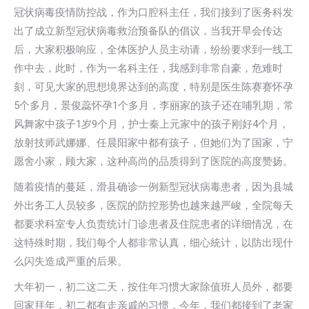
冠状病毒疫情防控战，作为口腔科主任，我们接到了医务科发
出了成立新型冠状病毒救治预备队的倡议，当我开旱会传达
后，大家积极响应，全体医护人员主动请，纷纷要求到一线工
作中去，此时，作为一名科主任，我感到非常自豪，危难时
刻，可见大家的思想境界达到的高度，特别是医生陈赛赛怀孕
5个多月，景俊蕊怀孕1个多月，李丽家的孩子还在哺乳期，常
风舞家中孩子1岁9个月，护士秦上元家中的孩子刚好4个月，
放射技师武娜娜、任晨阳家中都有孩子，但她们为了国家，宁
愿舍小家，顾大家，这种高尚的品质得到了医院的高度赞扬。
随着疫情的蔓延，滑县确诊一例新型冠状病毒患者，因为县城
外出务工人员较多，医院的防控形势也越来越严峻，全院每天
都要求科室专人负责统计门诊患者及住院患者的详细情况，在
这特殊时期，我们每个人都非常认真，细心統计，以防出现什
么闪失造成严重的后果。
大年初一，初二这二天，按住年习惯大家除值班人员外，都要
回家拜年，初二都有走亲戚的习惯，今年，我们都接到了老家