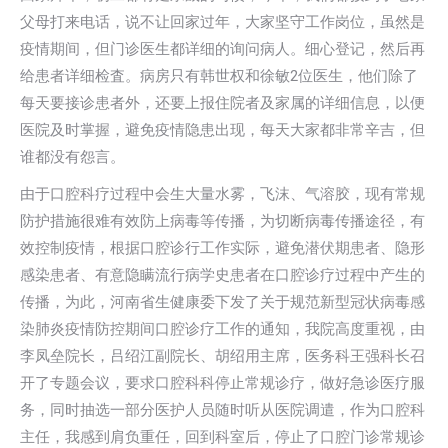
父母打来电话，说不让回家过年，大家坚守工作岗位，虽然是
疫情期间，但门诊医生都详细的询问病人。细心登记，然后再
给患者详细检査。病房只有韩世权和徐敏2位医生，他们除了
每天要接诊患者外，还要上报住院者及家属的详细信息，以便
医院及时掌握，避免疫情隐患出现，每天大家都非常辛吉，但
谁都没有怨言。
由于口腔科疗过程中会生大量水雾，飞沫、气溶胶，现有常规
防护措施很难有效防上病毒等传播，为切断病毒传播途径，有
效控制疫情，根据口腔诊行工作实际，避免潜伏期患者、隐形
感染患者、有意隐瞒流行病学史患者在口腔诊疗过程中产生的
传播，为此，河南省生健康委下发了关于规范新型冠状病毒感
染肺炎疫情防控期间口腔诊疗工作的通知，我院高度重视，由
李凤垒院长，吕绍江副院长、胡绍用主席，医务科王强科长召
开了专题会议，要求口腔科科停止常规诊疗，做好急诊医疗服
务，同时抽选一部分医护人员随时听从医院调遣，作为口腔科
主任，我感到肩负重任，回到科室后，停止了口腔门诊常规诊