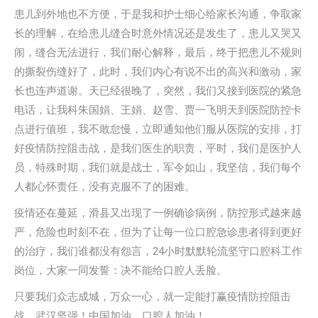
患儿到外地也不方便，于是我和护士细心给家长沟通，争取家
长的理解，在给患儿缝合时意外情况还是发生了，患儿又哭又
闹，缝合无法进行，我们耐心解释，最后，终于把患儿不规则
的撕裂伤缝好了，此时，我们内心有说不出的高兴和激动，家
长也连声道谢。天已经很晚了，突然，我们又接到医院的紧急
电话，让我科朱国娟、王娟、赵雪、贾一飞明天到医院防控卡
点进行值班，我不敢怠慢，立即通知他们服从医院的安排，打
好疫情防控阻击战，是我们医生的职责，平时，我们是医护人
员，特殊时期，我们就是战士，军令如山，我坚信，我们每个
人都心怀责任，没有克服不了的困难。
疫情还在蔓延，滑县又出现了一例确诊病例，防控形式越来越
严，危险也时刻不在，但为了让每一位口腔急诊患者得到更好
的治疗，我们谁都没有怨言，24小时默默轮流坚守口腔科工作
岗位，大家一同发誓：决不能给口腔人丢脸。
只要我们众志成城，万众一心，就一定能打赢疫情防控阻击
战。武汉坚强！中国加油，口腔人加油！