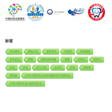
标签
学会领导
通知公告
业界资讯
培训班
科普园地
学术会议
周报
新型冠状病毒
党建
专委会
西部行
会员
年会
北大口腔
会员日
科协
科技奖
傅民魁
中华口腔医学会牙体牙髓病学专业委员会
中华口腔医学会口腔护理分会