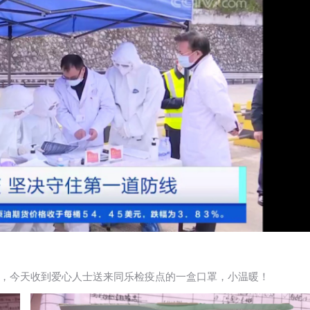
，今天收到爱心人士送来同乐检疫点的一盒口罩，小温暖！