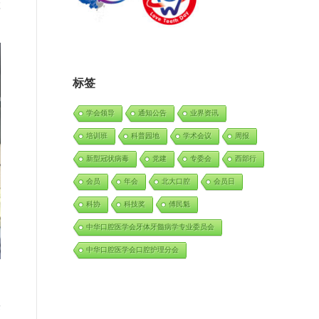
车
标签
学会领导
通知公告
业界资讯
培训班
科普园地
学术会议
周报
新型冠状病毒
党建
专委会
西部行
会员
年会
北大口腔
会员日
科协
科技奖
傅民魁
中华口腔医学会牙体牙髓病学专业委员会
中华口腔医学会口腔护理分会
来