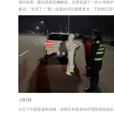
询问排查。图为高危车辆检疫，交警支援了一件小号防护
窗说：“辛苦了！”那一刻真的可以驱逐寒冷，下班时已
2月2日
今天下午因是返程高峰，孙院长和医务科护理部亲临同乐