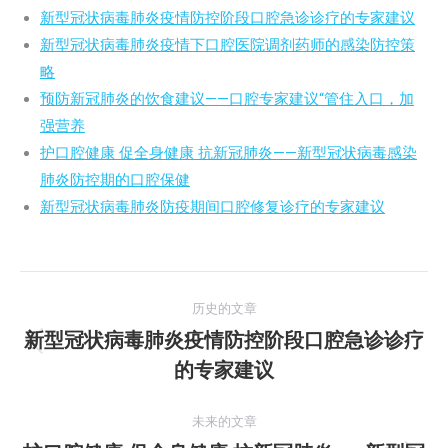
新型冠状病毒肺炎疫情防控阶段口腔急诊诊疗的专家建议
新型冠状病毒肺炎疫情下口腔医院调剂药师的感染防控策
略
预防新冠肺炎的饮食建议——口腔专家建议“管住入口，加
强营养
护口腔健康 促全身健康 抗新冠肺炎——新型冠状病毒感染
肺炎防控期的口腔保健
新型冠状病毒肺炎防疫期间口腔修复诊疗的专家建议
文
历史的文章
章
新型冠状病毒肺炎疫情防控阶段口腔急诊诊疗
历
的专家建议
导
史
的
航
未来的文章
文