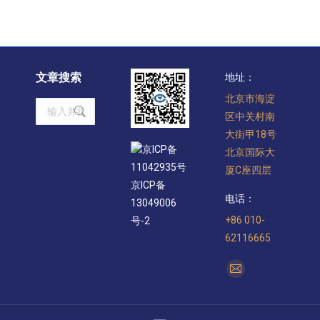
文章搜索
地址：
北京市海淀
Search:
区中关村南
大街甲18号
京ICP备
北京国际大
11042935号
厦C座四层
京ICP备
电话：
13049006
+86 010-
号-2
62116665
找到我们：
Mail
page
opens