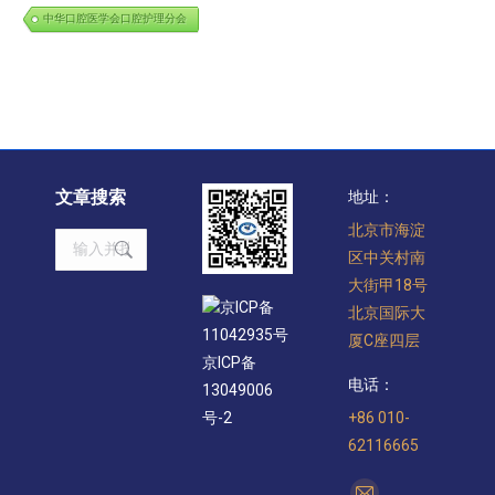
中华口腔医学会口腔护理分会
文章搜索
地址：
北京市海淀
Search:
区中关村南
大街甲18号
京ICP备
北京国际大
11042935号
厦C座四层
京ICP备
电话：
13049006
+86 010-
号-2
62116665
找到我们：