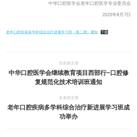
中华口腔医学会老年口腔医学专业委员会
2020年8月7日
老年口腔疾病多学科综合治疗进展学习班（第二期）通知
下载
文
历史的文章
章
中华口腔医学会继续教育项目西部行–口腔修
历
复规范化技术培训班通知
导
史
的
航
未来的文章
文
老年口腔疾病多学科综合治疗新进展学习班成
章：
未
功举办
来
的
文