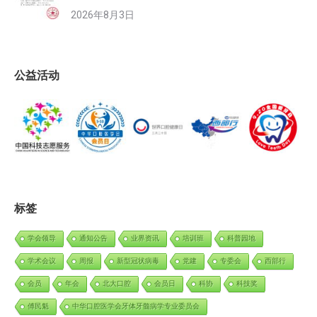
2026年8月3日
公益活动
标签
学会领导
通知公告
业界资讯
培训班
科普园地
学术会议
周报
新型冠状病毒
党建
专委会
西部行
会员
年会
北大口腔
会员日
科协
科技奖
傅民魁
中华口腔医学会牙体牙髓病学专业委员会