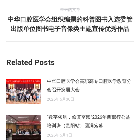
的
航
未来的文章
文
中华口腔医学会组织编撰的科普图书入选委管
章：
未
出版单位图书电子音像类主题宣传优秀作品
来
的
文
章：
Related Posts
中华口腔医学会高职高专口腔医学教育分
会召开换届大会
2026年6月30日
“数字领航，修复至臻”2026年西部行公益
培训班（贵阳站）圆满落幕
2026年6月1日