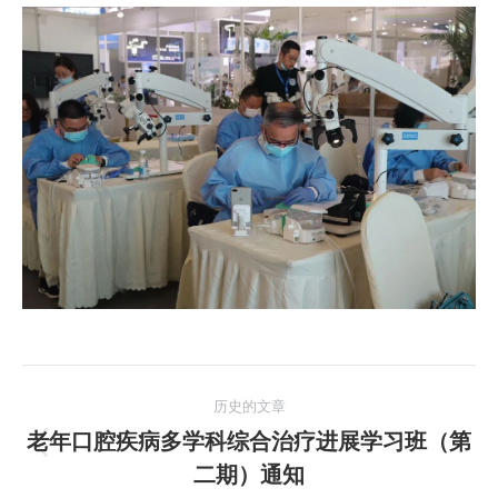
文
历史的文章
章
老年口腔疾病多学科综合治疗进展学习班（第
历
二期）通知
导
史