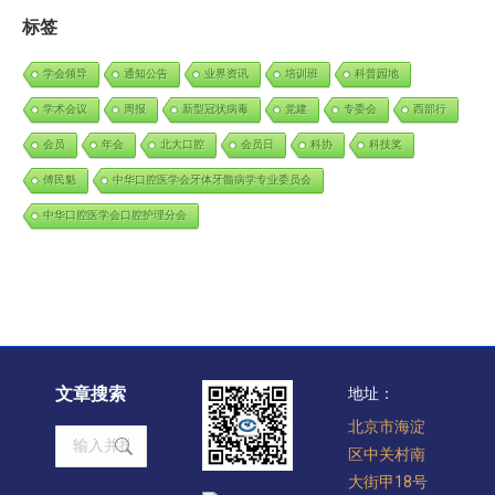
标签
学会领导
通知公告
业界资讯
培训班
科普园地
学术会议
周报
新型冠状病毒
党建
专委会
西部行
会员
年会
北大口腔
会员日
科协
科技奖
傅民魁
中华口腔医学会牙体牙髓病学专业委员会
中华口腔医学会口腔护理分会
文章搜索
地址：
北京市海淀
Search:
区中关村南
大街甲18号