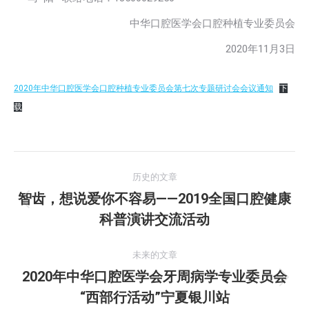
中华口腔医学会口腔种植专业委员会
2020年11月3日
2020年中华口腔医学会口腔种植专业委员会第七次专题研讨会会议通知
下
载
文
历史的文章
章
智齿，想说爱你不容易——2019全国口腔健康
历
科普演讲交流活动
导
史
的
航
未来的文章
文
2020年中华口腔医学会牙周病学专业委员会
章：
未
“西部行活动”宁夏银川站
来