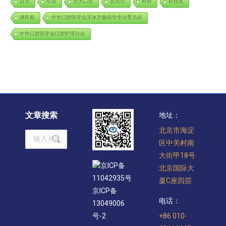
会员
年会
北大口腔
会员日
科协
科技奖
傅民魁
中华口腔医学会牙体牙髓病学专业委员会
中华口腔医学会口腔护理分会
文章搜索
地址：
北京市海淀
Search:
区中关村南
大街甲18号
京ICP备
北京国际大
11042935号
厦C座四层
京ICP备
电话：
13049006
+86 010-
号-2