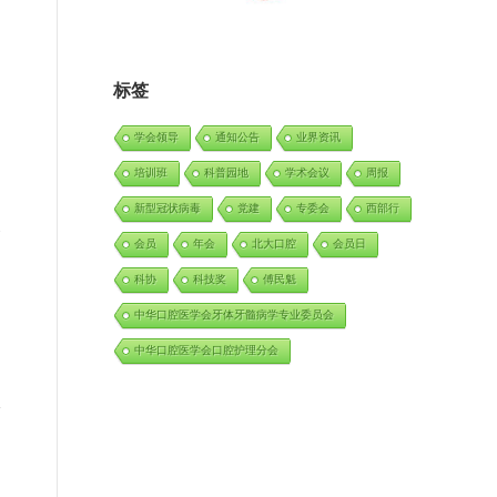
标签
学会领导
通知公告
业界资讯
培训班
科普园地
学术会议
周报
新型冠状病毒
党建
专委会
西部行
会
会员
年会
北大口腔
会员日
日
科协
科技奖
傅民魁
中华口腔医学会牙体牙髓病学专业委员会
中华口腔医学会口腔护理分会