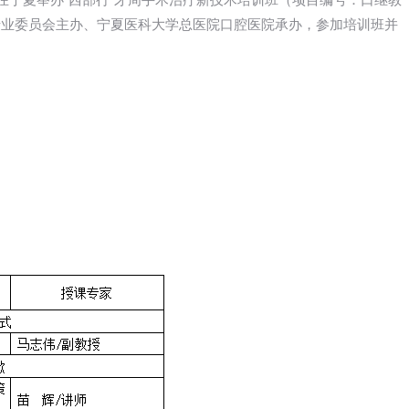
9日在宁夏举办“西部行”牙周手术治疗新技术培训班（项目编号：口继教
病学专业委员会主办、宁夏医科大学总医院口腔医院承办，参加培训班并