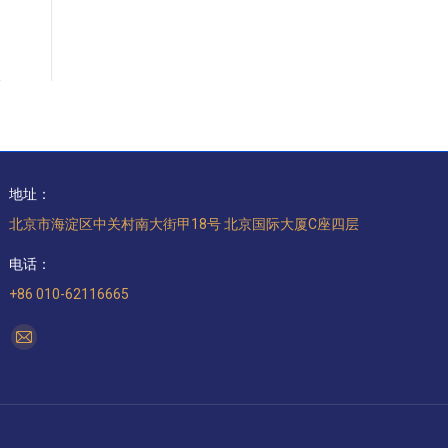
地址：
北京市海淀区中关村南大街甲18号 北京国际大厦C座四层
电话：
+86 010-62116665
找到我们：
Mail
page
opens
in