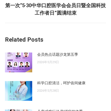
文
第一次“5·30中华口腔医学会会员日暨全国科技
章：
未
工作者日”圆满结束
来
的
文
章：
Related Posts
会员热点话题沙龙第五季
2026年5月29日
科学口腔清洁，呵护齿间健康
2026年5月28日