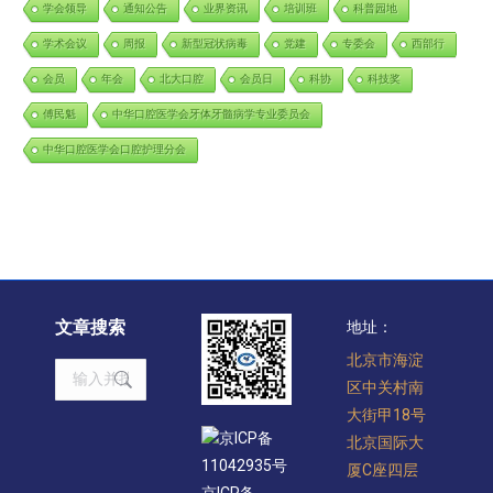
学会领导
通知公告
业界资讯
培训班
科普园地
学术会议
周报
新型冠状病毒
党建
专委会
西部行
会员
年会
北大口腔
会员日
科协
科技奖
傅民魁
中华口腔医学会牙体牙髓病学专业委员会
中华口腔医学会口腔护理分会
文章搜索
地址：
北京市海淀
Search:
区中关村南
大街甲18号
京ICP备
北京国际大
11042935号
厦C座四层
京ICP备