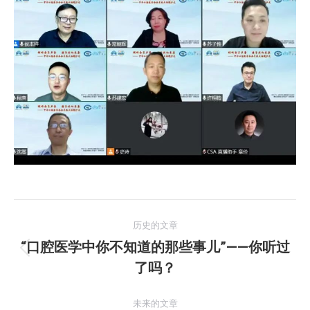
文
历史的文章
章
“口腔医学中你不知道的那些事儿”——你听过
历
了吗？
导
史
的
航
未来的文章