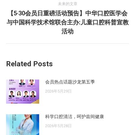
导
的
未来的文章
航
文
【5·30会员日重磅活动预告】中华口腔医学会
章：
与中国科学技术馆联合主办:儿童口腔科普宣教
未
来
活动
的
文
章：
Related Posts
会员热点话题沙龙第五季
2026年5月29日
科学口腔清洁，呵护齿间健康
2026年5月28日