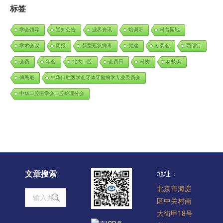
标签
学会领导
通知公告
业界资讯
培训班
科普园地
学术会议
周报
新型冠状病毒
党建
专委会
西部行
会员
年会
北大口腔
会员日
科协
科技奖
傅民魁
中华口腔医学会牙体牙髓病学专业委员会
中华口腔医学会口腔护理分会
文章搜索
地址：
北京市海淀
Search:
区中关村南
大街甲18号