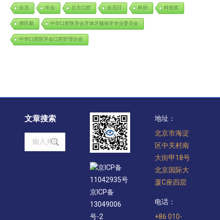
会员
年会
北大口腔
会员日
科协
科技奖
傅民魁
中华口腔医学会牙体牙髓病学专业委员会
中华口腔医学会口腔护理分会
文章搜索
地址：
北京市海淀
Search:
区中关村南
大街甲18号
京ICP备
北京国际大
11042935号
厦C座四层
京ICP备
电话：
13049006
+86 010-
号-2