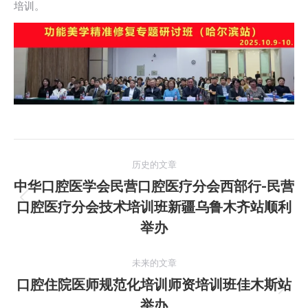
培训。
文
历史的文章
章
中华口腔医学会民营口腔医疗分会西部行-民营
口腔医疗分会技术培训班新疆乌鲁木齐站顺利
历
导
史
举办
航
的
文
未来的文章
章：
口腔住院医师规范化培训师资培训班佳木斯站
未
举办