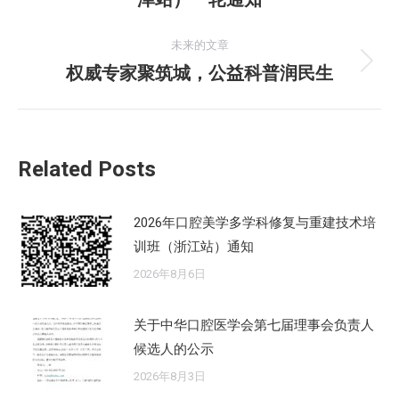
导
史
的
航
未来的文章
文
权威专家聚筑城，公益科普润民生
未
章：
来
的
文
Related Posts
章：
2026年口腔美学多学科修复与重建技术培
训班（浙江站）通知
2026年8月6日
关于中华口腔医学会第七届理事会负责人
候选人的公示
2026年8月3日