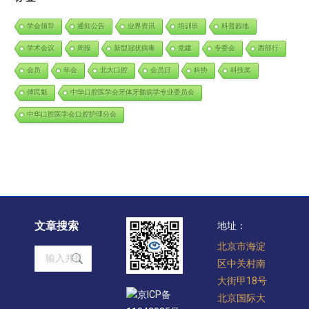
学会领导
通知公告
业界资讯
培训班
科普园地
学术会议
周报
新型冠状病毒
党建
专委会
西部行
会员
年会
北大口腔
会员日
科协
科技奖
傅民魁
中华口腔医学会牙体牙髓病学专业委员会
中华口腔医学会口腔护理分会
文章搜索
地址：
北京市海淀
Search:
区中关村南
大街甲18号
京ICP备
北京国际大