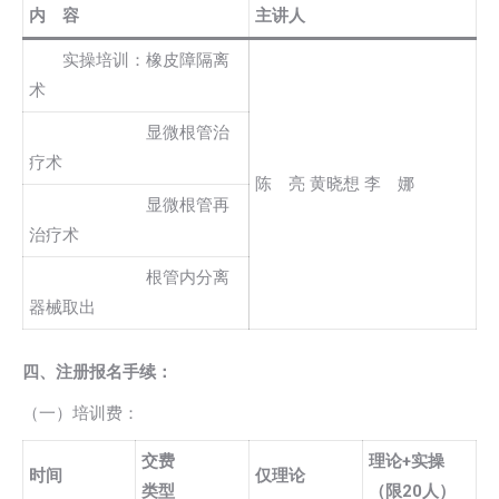
内 容
主讲人
实操培训：橡皮障隔离
术
显微根管治
疗术
陈 亮 黄晓想 李 娜
显微根管再
治疗术
根管内分离
器械取出
四、注册报名手续：
（一）培训费：
交费
理论+实操
时间
仅理论
类型
（限20人）