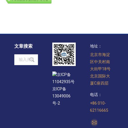
文章搜索
地址：
北京市海淀
Search:
区中关村南
大街甲18号
京ICP备
北京国际大
11042935号
厦C座四层
京ICP备
电话：
13049006
+86 010-
号-2
62116665
找到我们：
Mail