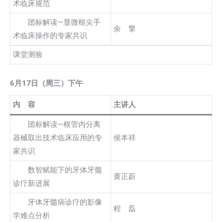
术临床规范
团标解读—显微根尖手
余 擎
术临床操作的专家共识
课堂测验
6
月17日（周三）下午
内 容
主讲人
团标解读—根管内分离
器械取出技术临床应用的专
侯本祥
家共识
数智赋能下的牙体牙髓
黄正蔚
诊疗新进展
牙体牙髓病诊疗的影像
程 磊
学难点分析