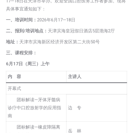
17—18日在天津市举办。欢迎全国口腔医务工作者参加。现将
具体事宜通知如下：
一、培训时间：
2026年6月17—18日
二、报到/培训地点：
天津滨海皇冠假日酒店5层渤海2厅
地址：
天津市滨海新区经济开发区第二大街50号
三、课程安排：
6
月17日（周三）上午
内 容
主讲人
开幕式
团标解读—牙体牙髓病
诊疗中口腔放射学的应用指
边 专
南
团标解读—橡皮障隔离
岳 林