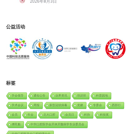
2026年8月3日
公益活动
标签
学会领导
通知公告
业界资讯
培训班
科普园地
学术会议
周报
新型冠状病毒
党建
专委会
西部行
会员
年会
北大口腔
会员日
科协
科技奖
傅民魁
中华口腔医学会牙体牙髓病学专业委员会
中华口腔医学会口腔护理分会