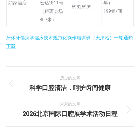
如家酒店
宏达街11号
早）
59825999
（距离会场
199元/间
407米）
牙体牙髓病学临床技术规范化操作培训班（天津站）一轮通知
下载
文
历史的文章
章
科学口腔清洁，呵护齿间健康
历
史
导
的
未来的文章
航
文
2026北京国际口腔展学术活动日程
未
章：
来
的
文