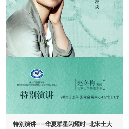
特别演讲——华夏群星闪耀时–北宋士大