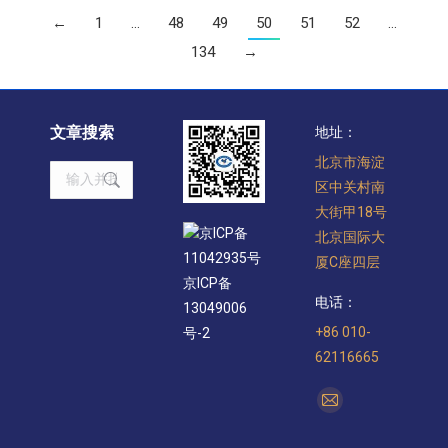
←
1
…
48
49
50
51
52
…
134
→
文章搜索
地址：
北京市海淀
Search:
区中关村南
大街甲18号
京ICP备
北京国际大
11042935号
厦C座四层
京ICP备
电话：
13049006
+86 010-
号-2
62116665
找到我们：
Mail
page