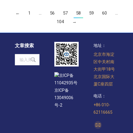
←
1
…
56
57
58
59
60
…
104
→
文章搜索
地址：
北京市海淀
Search:
区中关村南
大街甲18号
京ICP备
北京国际大
11042935号
厦C座四层
京ICP备
电话：
13049006
+86 010-
号-2
62116665
找到我们：
Mail