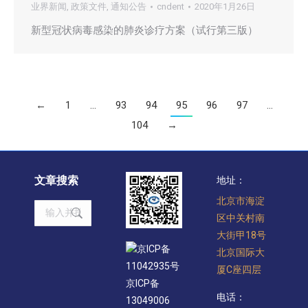
业界新闻
,
政策文件
,
通知公告
cndent
2020年1月26日
新型冠状病毒感染的肺炎诊疗方案（试行第三版）
←
1
…
93
94
95
96
97
…
104
→
文章搜索
地址：
北京市海淀
Search:
区中关村南
大街甲18号
京ICP备
北京国际大
11042935号
厦C座四层
京ICP备
电话：
13049006