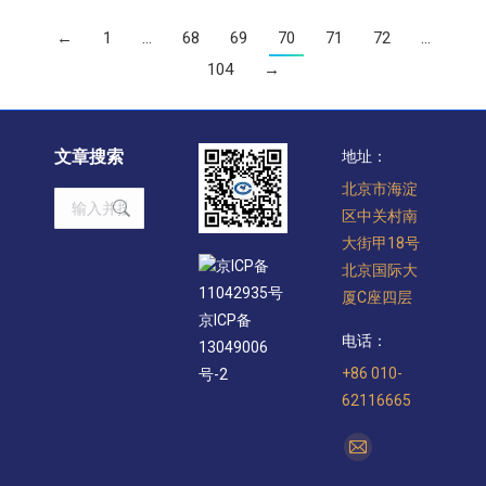
←
1
…
68
69
70
71
72
…
104
→
文章搜索
地址：
北京市海淀
Search:
区中关村南
大街甲18号
京ICP备
北京国际大
11042935号
厦C座四层
京ICP备
电话：
13049006
+86 010-
号-2
62116665
找到我们：
Mail