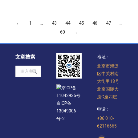
←
1
…
43
44
45
46
47
…
60
→
文章搜索
地址：
北京市海淀
Search:
区中关村南
大街甲18号
京ICP备
北京国际大
11042935号
厦C座四层
京ICP备
电话：
13049006
+86 010-
号-2
62116665