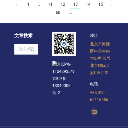
←
1
…
11
12
13
14
15
…
60
→
文章搜索
地址：
北京市海淀
Search:
区中关村南
大街甲18号
京ICP备
北京国际大
11042935号
厦C座四层
京ICP备
电话：
13049006
+86 010-
号-2
62116665
找到我们：
Mail
page