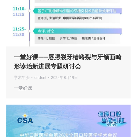
一堂好课——唇腭裂牙槽嵴裂与牙颌面畸
形诊治新进展专题研讨会
学术年会
cndent
2024年8月19日
一堂好课