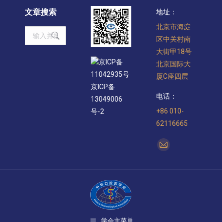
文章搜索
地址：
北京市海淀
Search:
区中关村南
大街甲18号
京ICP备
北京国际大
11042935号
厦C座四层
京ICP备
电话：
13049006
+86 010-
号-2
62116665
找到我们：
Mail
page
opens
in
new
window
学会主菜单